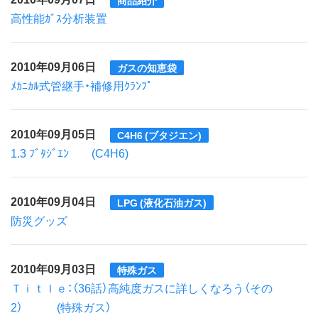
商品紹介
高性能ｶﾞｽ分析装置
2010年09月06日
ガスの知恵袋
ﾒｶﾆｶﾙ式管継手・補修用ｸﾗﾝﾌﾟ
2010年09月05日
C4H6 (ブタジエン)
1.3 ﾌﾞﾀｼﾞｴﾝ (C4H6)
2010年09月04日
LPG (液化石油ガス)
防災グッズ
2010年09月03日
特殊ガス
Ｔｉｔｌｅ：（36話）高純度ガスに詳しくなろう（その
2） (特殊ガス）