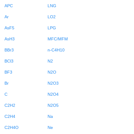
APC
LNG
Ar
LO2
AsF5
LPG
AsH3
MFC/MFM
BBr3
n-C4H10
BCl3
N2
BF3
N2O
Br
N2O3
C
N2O4
C2H2
N2O5
C2H4
Na
C2H4O
Ne