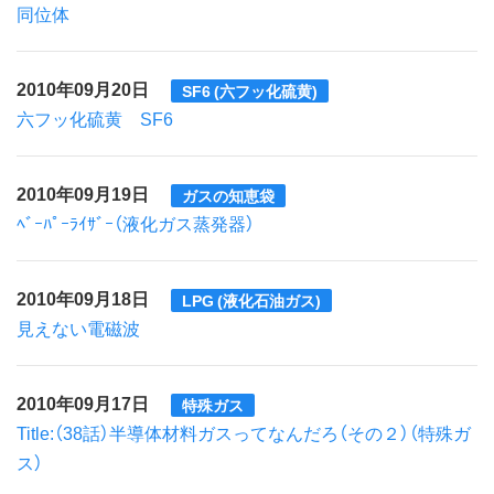
同位体
2010年09月20日
SF6 (六フッ化硫黄)
六フッ化硫黄 SF6
2010年09月19日
ガスの知恵袋
ﾍﾞｰﾊﾟｰﾗｲｻﾞｰ（液化ガス蒸発器）
2010年09月18日
LPG (液化石油ガス)
見えない電磁波
2010年09月17日
特殊ガス
Title:（38話）半導体材料ガスってなんだろ（その２）（特殊ガ
ス）