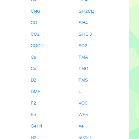
CNG
SiH2Cl2
CO
SiH4
CO2
SiHCl3
COCl2
SO2
Cs
TMA
Cu
TMG
D2
TMS
DME
U
F2
VOC
Fe
WF6
GeH4
Xe
H2
その他