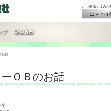
川口液化ケミカル株
WEBでお
ップ
社会貢献
Ｂのお話
ーカーＯＢのお話
」を
ス」に