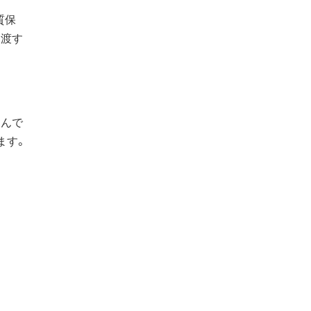
質保
見渡す
るんで
ます。