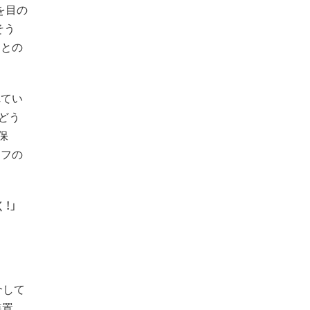
を目の
そう
たとの
てい
どう
保
オフの
！」
介して
装置