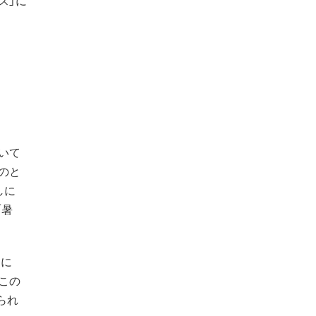
いて
のと
しに
「暑
に
この
られ