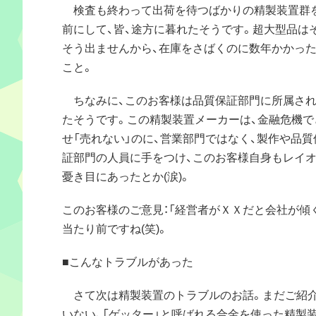
検査も終わって出荷を待つばかりの精製装置群
前にして、皆、途方に暮れたそうです。超大型品は
そう出ませんから、在庫をさばくのに数年かかっ
こと。
ちなみに、このお客様は品質保証部門に所属され
たそうです。この精製装置メーカーは、金融危機で
せ「売れない」のに、営業部門ではなく、製作や品質
証部門の人員に手をつけ、このお客様自身もレイ
憂き目にあったとか(涙)。
このお客様のご意見：「経営者がＸＸだと会社が傾く
当たり前ですね(笑)。
■こんなトラブルがあった
さて次は精製装置のトラブルのお話。まだご紹
いない、「ゲッター」と呼ばれる合金を使った精製