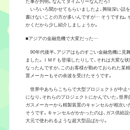
た事が判明。なんてタイムリーなんだろ！
いろいろ聞かせてもらいましたよ、興味深い話を(
書けないことの方が多いんですが… そうですね。
かくだから少し紹介しましょうか。
■アジアの金融危機で大変だった…
90年代後半、アジアはものすごい金融危機に見
ました。ＩＭＦも登場したりして、それは大変な状
なったんですが、このお客様が勤めておられた某
置メーカーもその余波を受けたそうです。
世界中あちらこちらで大型プロジェクトが中止・
になり、それらのプロジェクトにかんでいた、世界
ガスメーカーから精製装置のキャンセルが相次い
そうです。キャンセルがかかったのは、ガス供給設
大元で使われるような超大型品ばかり。