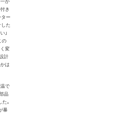
一か
が付き
ーター
計した
い」
この
きく変
設計
のかは
温で
部品
した。
が暴