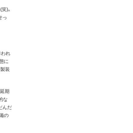
笑)。
せっ
舞われ
態に
精製装
延期
的な
だんだ
備の