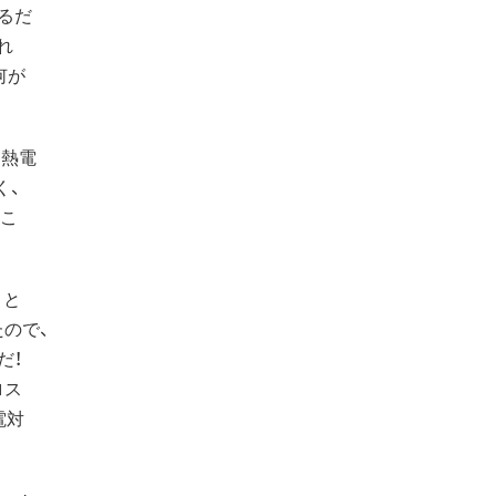
るだ
れ
何が
熱電
く、
、こ
」と
ので、
だ！
ロス
電対