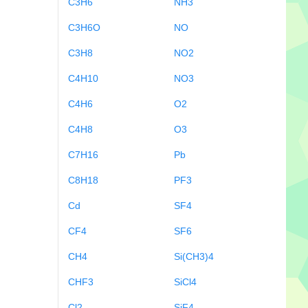
C3H6
NH3
C3H6O
NO
C3H8
NO2
C4H10
NO3
C4H6
O2
C4H8
O3
C7H16
Pb
C8H18
PF3
Cd
SF4
CF4
SF6
CH4
Si(CH3)4
CHF3
SiCl4
Cl2
SiF4