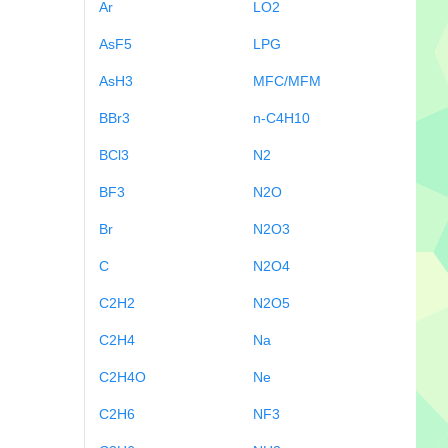
Ar
LO2
AsF5
LPG
AsH3
MFC/MFM
BBr3
n-C4H10
BCl3
N2
BF3
N2O
Br
N2O3
C
N2O4
C2H2
N2O5
C2H4
Na
C2H4O
Ne
C2H6
NF3