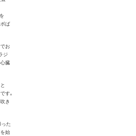
を
ロボば
でお
ラジ
る心臓
」と
です。
が吹き
帰った
討を始