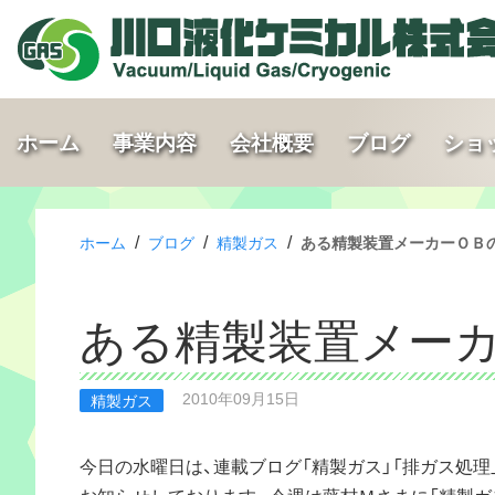
ホーム
事業内容
会社概要
ブログ
ショ
/
/
/
ホーム
ブログ
精製ガス
ある精製装置メーカーＯ
ある精製装置メ
2010年09月15日
精製ガス
今日の水曜日は、連載ブログ「精製ガス」「排ガス処理
お知らせしております。今週は藤村Ｍさまに「精製ガ