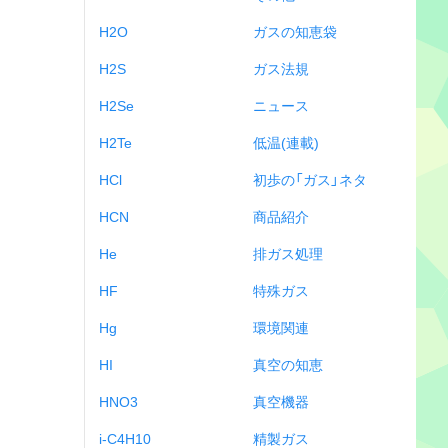
H2O
ガスの知恵袋
H2S
ガス法規
H2Se
ニュース
H2Te
低温(連載)
HCl
初歩の「ガス」ネタ
HCN
商品紹介
He
排ガス処理
HF
特殊ガス
Hg
環境関連
HI
真空の知恵
HNO3
真空機器
i-C4H10
精製ガス