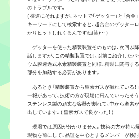
のトラブルです。
( 横道にそれますが、ネットで「ゲッター」と「合金」
キーワードにして検索すると、超合金のゲッター
かりヒットしれくるんですね(笑)… )
ゲッターを使った精製装置そのものは、次回以降
話しますが、この精製装置では、以前ご紹介したパ
ウム膜透過式水素精製装置と同様、精製に関与す
部分を加熱する必要があります。
あるとき「精製装置から窒素ガスが漏れている！
一報があって、技術の方が現場に飛んでいったそう
ステンレス製の頑丈な容器が割れて、中から窒素
出しています。( 窒素ガスで良かった！ )
現場では原因が分かりません。技術の方が持ち
現物を前にして、品証を中心とするメンバーが検