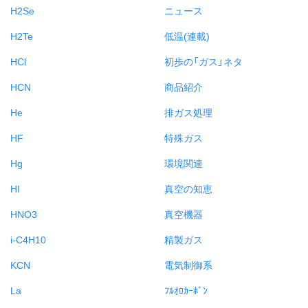
H2Se
ニュース
H2Te
低温(連載)
HCl
初歩の「ガス」ネタ
HCN
商品紹介
He
排ガス処理
HF
特殊ガス
Hg
環境関連
HI
真空の知恵
HNO3
真空機器
i-C4H10
精製ガス
KCN
電気制御系
La
ﾌﾙｵﾛｶｰﾎﾞﾝ