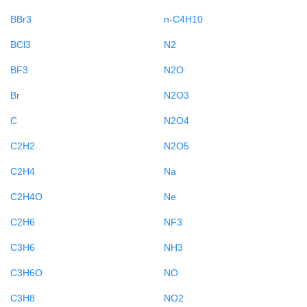
BBr3
n-C4H10
BCl3
N2
BF3
N2O
Br
N2O3
C
N2O4
C2H2
N2O5
C2H4
Na
C2H4O
Ne
C2H6
NF3
C3H6
NH3
C3H6O
NO
C3H8
NO2