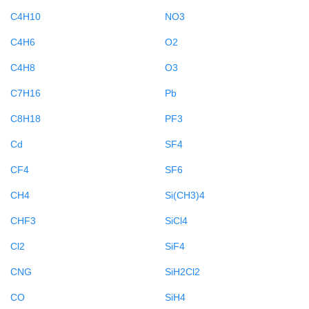
C4H10
NO3
C4H6
O2
C4H8
O3
C7H16
Pb
C8H18
PF3
Cd
SF4
CF4
SF6
CH4
Si(CH3)4
CHF3
SiCl4
Cl2
SiF4
CNG
SiH2Cl2
CO
SiH4