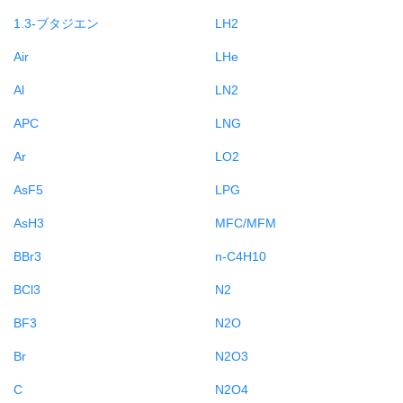
1.3-ブタジエン
LH2
Air
LHe
Al
LN2
APC
LNG
Ar
LO2
AsF5
LPG
AsH3
MFC/MFM
BBr3
n-C4H10
BCl3
N2
BF3
N2O
Br
N2O3
C
N2O4