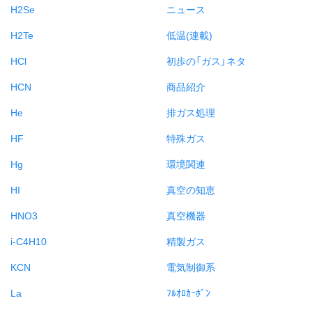
H2Se
ニュース
H2Te
低温(連載)
HCl
初歩の「ガス」ネタ
HCN
商品紹介
He
排ガス処理
HF
特殊ガス
Hg
環境関連
HI
真空の知恵
HNO3
真空機器
i-C4H10
精製ガス
KCN
電気制御系
La
ﾌﾙｵﾛｶｰﾎﾞﾝ