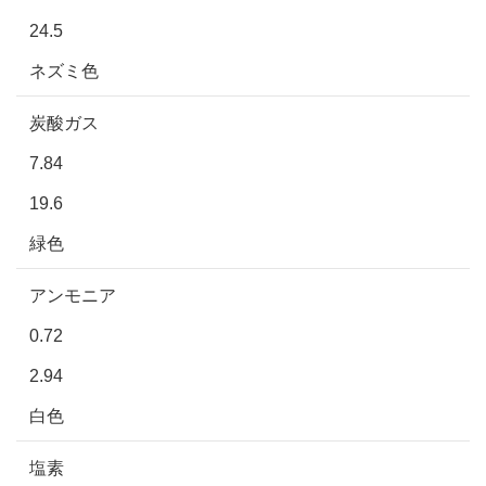
24.5
ネズミ色
炭酸ガス
7.84
19.6
緑色
アンモニア
0.72
2.94
白色
塩素