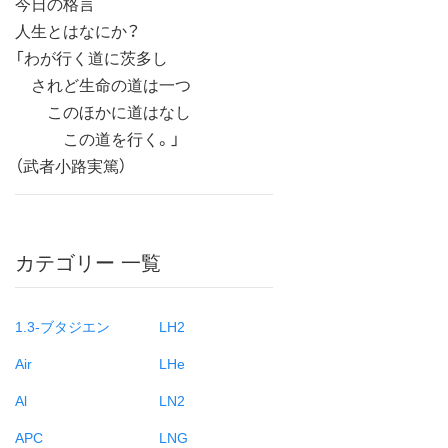
今日の格言
人生とはなにか？
「わが行く道に茨多し
されど生命の道は一つ
このほかに道はなし
この道を行く。」
（武者小路実篤）
カテゴリー 一覧
1.3-ブタジエン
LH2
Air
LHe
Al
LN2
APC
LNG