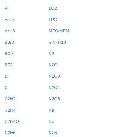
Ar
LO2
AsF5
LPG
AsH3
MFC/MFM
BBr3
n-C4H10
BCl3
N2
BF3
N2O
Br
N2O3
C
N2O4
C2H2
N2O5
C2H4
Na
C2H4O
Ne
C2H6
NF3