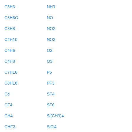
C3H6
NH3
C3H6O
NO
C3H8
NO2
C4H10
NO3
C4H6
O2
C4H8
O3
C7H16
Pb
C8H18
PF3
Cd
SF4
CF4
SF6
CH4
Si(CH3)4
CHF3
SiCl4