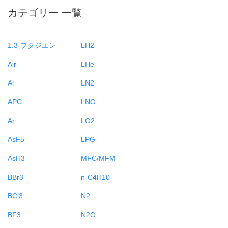
カテゴリー 一覧
1.3-ブタジエン
LH2
Air
LHe
Al
LN2
APC
LNG
Ar
LO2
AsF5
LPG
AsH3
MFC/MFM
BBr3
n-C4H10
BCl3
N2
BF3
N2O