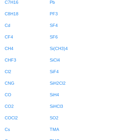
C7H16
Pb
C8H18
PF3
Cd
SF4
CF4
SF6
CH4
Si(CH3)4
CHF3
SiCl4
Cl2
SiF4
CNG
SiH2Cl2
CO
SiH4
CO2
SiHCl3
COCl2
SO2
Cs
TMA