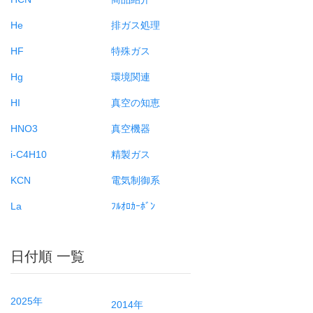
He
排ガス処理
HF
特殊ガス
Hg
環境関連
HI
真空の知恵
HNO3
真空機器
i-C4H10
精製ガス
KCN
電気制御系
La
ﾌﾙｵﾛｶｰﾎﾞﾝ
日付順 一覧
2025年
2014年