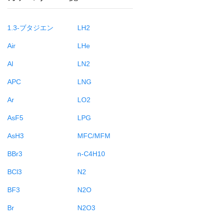
1.3-ブタジエン
LH2
Air
LHe
Al
LN2
APC
LNG
Ar
LO2
AsF5
LPG
AsH3
MFC/MFM
BBr3
n-C4H10
BCl3
N2
BF3
N2O
Br
N2O3