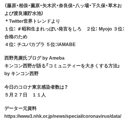
（藤原・相俣・薗原・矢木沢・奈良俣・八ッ場・下久保・草木お
よび渡良瀬貯水池）
＊Twitter世界トレンドより
１位： ＃昭和生まれっぽい発言をしろ ２位： Myojo ３位：
合格のため
４位： チユパカプラ ５位：IAMABE
西野亮廣氏ブログ by Ameba
キンコン西野が語る「コミュニティーを大きくする方法」
by キンコン西野
今日のコロナ東京感染者数は？
５月２７日 １１人
データー元資料
https://www3.nhk.or.jp/news/special/coronavirus/data/