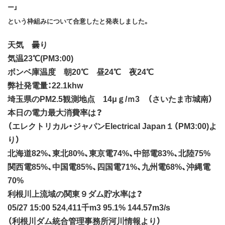
ー」
という枠組みについて合意したと発表しました。
天気 曇り
気温23℃(PM3:00)
ボンベ庫温度 朝20℃ 昼24℃ 夜24℃
弊社発電量：22.1khw
埼玉県のPM2.5観測地点 14μｇ/ｍ3 （さいたま市城南）
本日の電力最大消費率は？
（エレクトリカル・ジャパンElectrical Japan１（PM3:00)よ
り）
北海道82%、東北80%、東京電74%、中部電83%、北陸75%
関西電85%、中国電85%、四国電71%、九州電68%、沖縄電
70%
利根川上流域の関東９ダム貯水率は？
05/27 15:00 524,411千m3 95.1% 144.57m3/s
（利根川ダム統合管理事務所河川情報より）