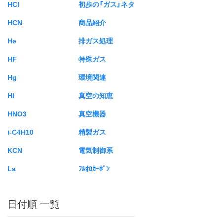
HCl
初歩の「ガス」ネタ
HCN
商品紹介
He
排ガス処理
HF
特殊ガス
Hg
環境関連
HI
真空の知恵
HNO3
真空機器
i-C4H10
精製ガス
KCN
電気制御系
La
ﾌﾙｵﾛｶｰﾎﾞﾝ
日付順 一覧