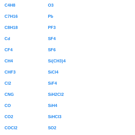
C4H8
O3
C7H16
Pb
C8H18
PF3
Cd
SF4
CF4
SF6
CH4
Si(CH3)4
CHF3
SiCl4
Cl2
SiF4
CNG
SiH2Cl2
CO
SiH4
CO2
SiHCl3
COCl2
SO2