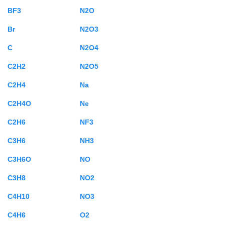
BF3
N2O
Br
N2O3
C
N2O4
C2H2
N2O5
C2H4
Na
C2H4O
Ne
C2H6
NF3
C3H6
NH3
C3H6O
NO
C3H8
NO2
C4H10
NO3
C4H6
O2