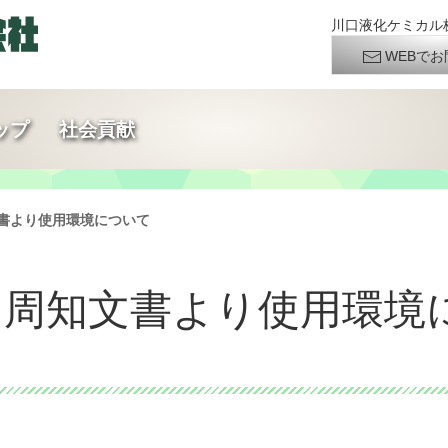
川口液化ケミカル株
WEBでお
ップ
社会貢献
文書より使用環境について
ガス周知文書より使用環境