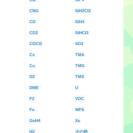
CNG
SiH2Cl2
CO
SiH4
CO2
SiHCl3
COCl2
SO2
Cs
TMA
Cu
TMG
D2
TMS
DME
U
F2
VOC
Fe
WF6
GeH4
Xe
H2
その他