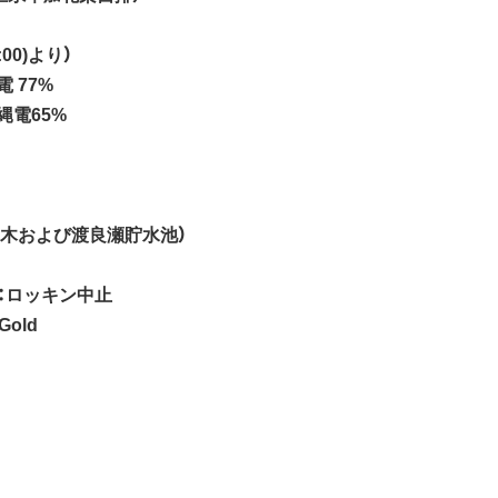
:00)より）
 77%
縄電65%
草木および渡良瀬貯水池）
：ロッキン中止
 Gold