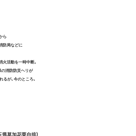
から
消防局などに
消火活動を一時中断。
県の消防防災ヘリが
れるが、今のところ、
埼玉県草加花栗自排）