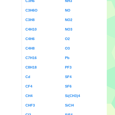
C3H6
NH3
C3H6O
NO
C3H8
NO2
C4H10
NO3
C4H6
O2
C4H8
O3
C7H16
Pb
C8H18
PF3
Cd
SF4
CF4
SF6
CH4
Si(CH3)4
CHF3
SiCl4
Cl2
SiF4