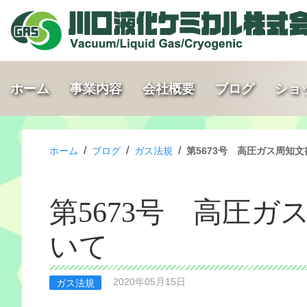
ホーム
事業内容
会社概要
ブログ
ショ
/
/
/
ホーム
ブログ
ガス法規
第5673号 高圧ガス周知
第5673号 高圧
いて
2020年05月15日
ガス法規