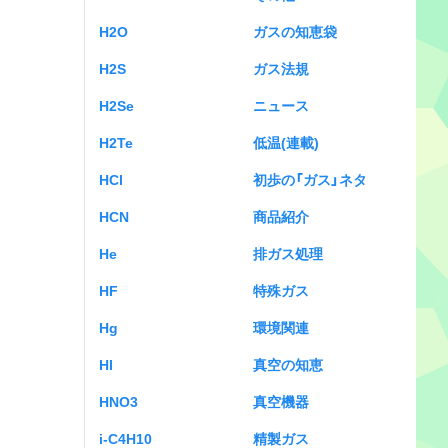
H2O
ガスの知恵袋
H2S
ガス法規
H2Se
ニュース
H2Te
低温(連載)
HCl
初歩の「ガス」ネタ
HCN
商品紹介
He
排ガス処理
HF
特殊ガス
Hg
環境関連
HI
真空の知恵
HNO3
真空機器
i-C4H10
精製ガス