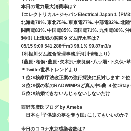
本日の電力最大消費率は？
（エレクトリカル・ジャパンElectrical Japan１（PM3
北海道78%、東北75%、東京電77%、中部電82%、北陸電
関西電83%、中国電85%、四国電71%、九州電80%、沖
利根川上流域の関東９ダム貯水率は？
05/15 9:00 541,288千m3 98.1％ 99.87m3/s
（利根川ダム統合管理事務所河川情報より）
（藤原・相俣・薗原・矢木沢・奈良俣・八ッ場・下久保・
＊Twitter世界トレンドより
１位：#検察庁法改正案の強行採決に反対します ２位
３位：#僕の私のRADWIMPSど真ん中5曲 ４位：Stay
５位：#結婚できないんじゃないしないだけ
西野亮廣氏ブログ by Ameba
日本を「子供達の夢を奪う国」にしてもいいのか？
今日のコロナ東京感染者数は？