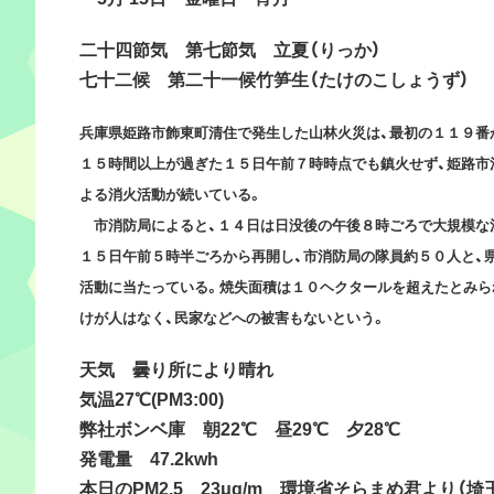
二十四節気 第七節気
立夏（りっか）
七十二候 第二十一候
竹笋生（たけのこしょうず）
兵庫県姫路市飾東町清住で発生した山林火災は、最初の１１９番
１５時間以上が過ぎた１５日午前７時時点でも鎮火せず、姫路市
よる消火活動が続いている。
市消防局によると、１４日は日没後の午後８時ごろで大規模な
１５日午前５時半ごろから再開し、市消防局の隊員約５０人と、
活動に当たっている。焼失面積は１０ヘクタールを超えたとみら
けが人はなく、民家などへの被害もないという。
天気 曇り所により晴れ
気温27℃(PM3:00)
弊社ボンベ庫 朝22℃ 昼29℃ 夕28℃
発電量 47.2kwh
本日のPM2.5 23μg/m 環境省そらまめ君より（