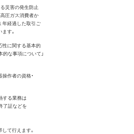
よる災害の発生防止
、高圧ガス消費者か
１年経過した取引ご
います。
応性に関する基本的
本的な事項について」
器操作者の資格・
熱する業務は
終了証などを
帯して行えます。