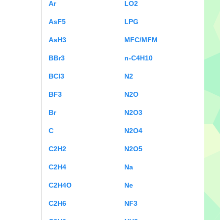
Ar
LO2
AsF5
LPG
AsH3
MFC/MFM
BBr3
n-C4H10
BCl3
N2
BF3
N2O
Br
N2O3
C
N2O4
C2H2
N2O5
C2H4
Na
C2H4O
Ne
C2H6
NF3