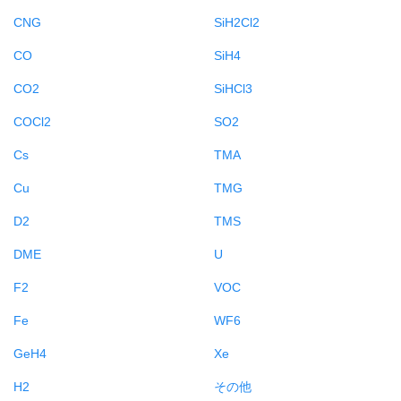
CNG
SiH2Cl2
CO
SiH4
CO2
SiHCl3
COCl2
SO2
Cs
TMA
Cu
TMG
D2
TMS
DME
U
F2
VOC
Fe
WF6
GeH4
Xe
H2
その他