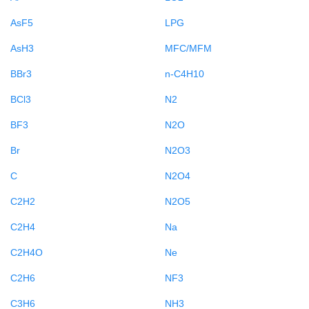
AsF5
LPG
AsH3
MFC/MFM
BBr3
n-C4H10
BCl3
N2
BF3
N2O
Br
N2O3
C
N2O4
C2H2
N2O5
C2H4
Na
C2H4O
Ne
C2H6
NF3
C3H6
NH3