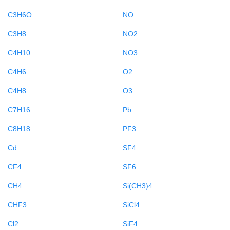
C3H6O
NO
C3H8
NO2
C4H10
NO3
C4H6
O2
C4H8
O3
C7H16
Pb
C8H18
PF3
Cd
SF4
CF4
SF6
CH4
Si(CH3)4
CHF3
SiCl4
Cl2
SiF4