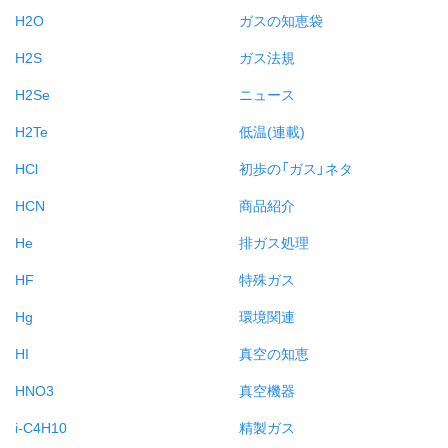
H2O
ガスの知恵袋
H2S
ガス法規
H2Se
ニュース
H2Te
低温(連載)
HCl
初歩の「ガス」ネタ
HCN
商品紹介
He
排ガス処理
HF
特殊ガス
Hg
環境関連
HI
真空の知恵
HNO3
真空機器
i-C4H10
精製ガス