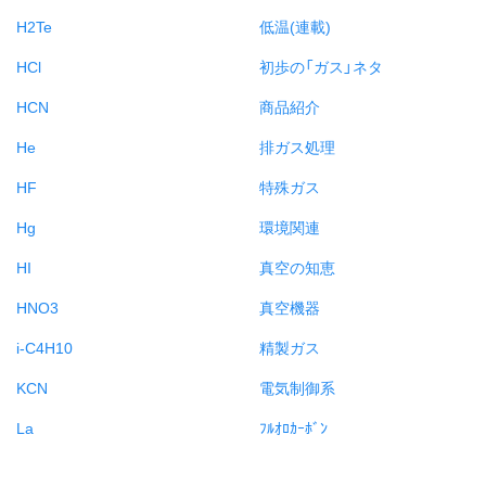
H2Te
低温(連載)
HCl
初歩の「ガス」ネタ
HCN
商品紹介
He
排ガス処理
HF
特殊ガス
Hg
環境関連
HI
真空の知恵
HNO3
真空機器
i-C4H10
精製ガス
KCN
電気制御系
La
ﾌﾙｵﾛｶｰﾎﾞﾝ