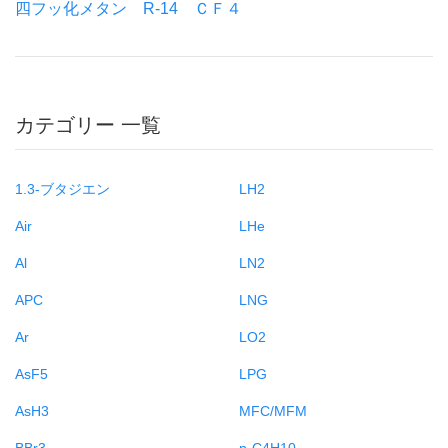
四フッ化メタン R-14 ＣＦ４
カテゴリー 一覧
1.3-ブタジエン
LH2
Air
LHe
Al
LN2
APC
LNG
Ar
LO2
AsF5
LPG
AsH3
MFC/MFM
BBr3
n-C4H10