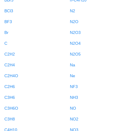
BCl3
N2
BF3
N2O
Br
N2O3
C
N2O4
C2H2
N2O5
C2H4
Na
C2H4O
Ne
C2H6
NF3
C3H6
NH3
C3H6O
NO
C3H8
NO2
C4H10
NO3