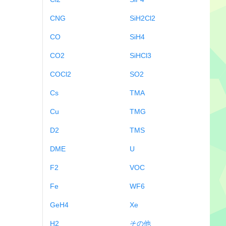
CNG
SiH2Cl2
CO
SiH4
CO2
SiHCl3
COCl2
SO2
Cs
TMA
Cu
TMG
D2
TMS
DME
U
F2
VOC
Fe
WF6
GeH4
Xe
H2
その他