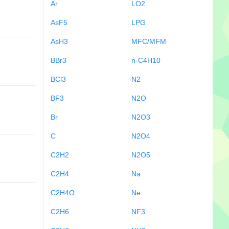
Ar
LO2
AsF5
LPG
AsH3
MFC/MFM
BBr3
n-C4H10
BCl3
N2
BF3
N2O
Br
N2O3
C
N2O4
C2H2
N2O5
C2H4
Na
C2H4O
Ne
C2H6
NF3