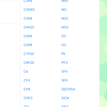
C3H6
NH3
C3H6O
NO
C3H8
NO2
C4H10
NO3
C4H6
O2
C4H8
O3
C7H16
Pb
C8H18
PF3
Cd
SF4
CF4
SF6
CH4
Si(CH3)4
CHF3
SiCl4
Cl2
SiF4