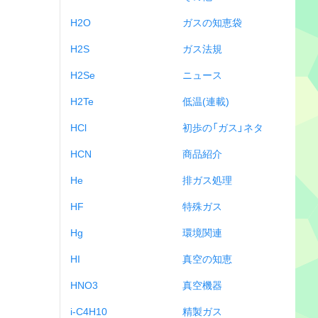
H2O
ガスの知恵袋
H2S
ガス法規
H2Se
ニュース
H2Te
低温(連載)
HCl
初歩の「ガス」ネタ
HCN
商品紹介
He
排ガス処理
HF
特殊ガス
Hg
環境関連
HI
真空の知恵
HNO3
真空機器
i-C4H10
精製ガス