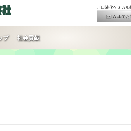
川口液化ケミカル株
WEBでお
ップ
社会貢献