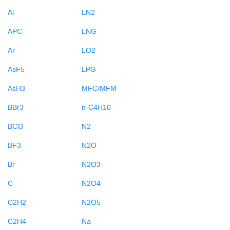
Al
LN2
APC
LNG
Ar
LO2
AsF5
LPG
AsH3
MFC/MFM
BBr3
n-C4H10
BCl3
N2
BF3
N2O
Br
N2O3
C
N2O4
C2H2
N2O5
C2H4
Na