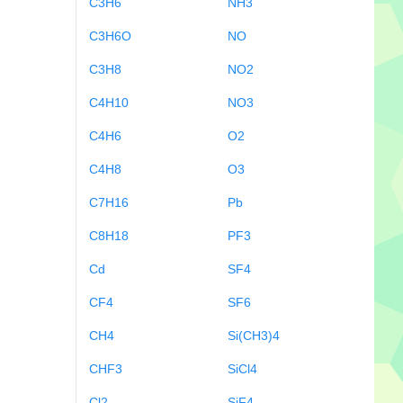
C3H6
NH3
C3H6O
NO
C3H8
NO2
C4H10
NO3
C4H6
O2
C4H8
O3
C7H16
Pb
C8H18
PF3
Cd
SF4
CF4
SF6
CH4
Si(CH3)4
CHF3
SiCl4
Cl2
SiF4