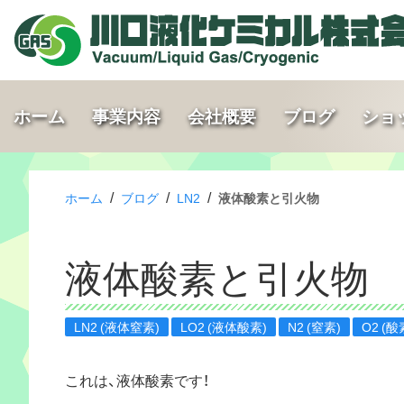
ホーム
事業内容
会社概要
ブログ
ショ
/
/
/
ホーム
ブログ
LN2
液体酸素と引火物
液体酸素と引火物
LN2 (液体窒素)
LO2 (液体酸素)
N2 (窒素)
O2 (酸
これは、液体酸素です！