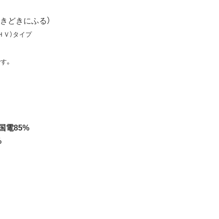
きどきにふる）
ＨＶ）タイプ
す。
中国電85%
%