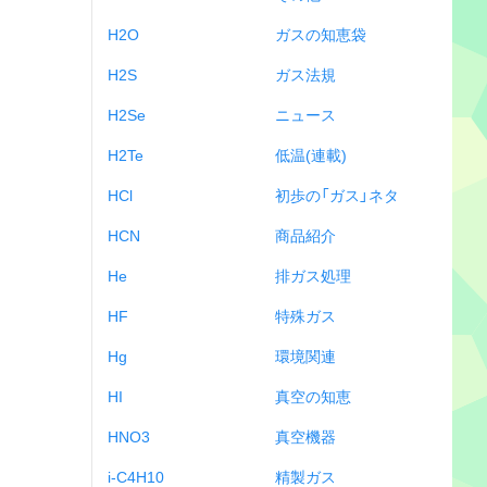
H2O
ガスの知恵袋
H2S
ガス法規
H2Se
ニュース
H2Te
低温(連載)
HCl
初歩の「ガス」ネタ
HCN
商品紹介
He
排ガス処理
HF
特殊ガス
Hg
環境関連
HI
真空の知恵
HNO3
真空機器
i-C4H10
精製ガス