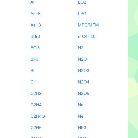
Ar
LO2
AsF5
LPG
AsH3
MFC/MFM
BBr3
n-C4H10
BCl3
N2
BF3
N2O
Br
N2O3
C
N2O4
C2H2
N2O5
C2H4
Na
C2H4O
Ne
C2H6
NF3