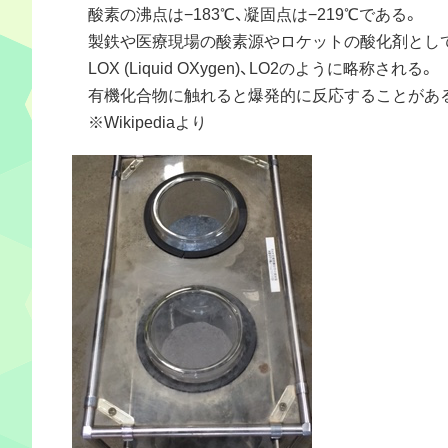
酸素の沸点は−183℃、凝固点は−219℃である。
製鉄や医療現場の酸素源やロケットの酸化剤とし
LOX (Liquid OXygen)、LO2のように略称される。
有機化合物に触れると爆発的に反応することがある
※Wikipediaより