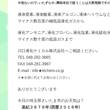
※危ないので、いたずらや、興味本位で扱うことは大変危険です
液体窒素、液体酸素、液体アルゴン、液体ヘリウムな
マイナス数百度の極低温液化ガスから
液化アンモニア、液化プロパン、液化塩素、液化硫化
マイナス数十度の低温ガスまで
川口液化ケミカル株式会社へご相談ください。
TEL 048-282-3665
FAX 048-281-3987
E-mail : info★klchem.co.jp
※★を@に代えてお知らせください。
ありがとうございます
今日の埼玉県さいたま市のお天気は？
皇紀２６７６年（西暦２０１６年）