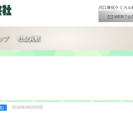
川口液化ケミカル株
WEBでお
ップ
社会貢献
2016年08月03日
素)