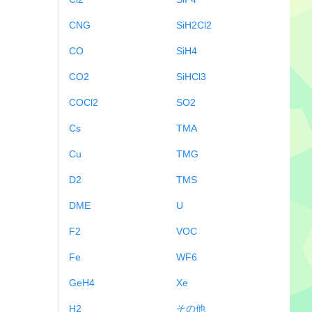
CNG
SiH2Cl2
CO
SiH4
CO2
SiHCl3
COCl2
SO2
Cs
TMA
Cu
TMG
D2
TMS
DME
U
F2
VOC
Fe
WF6
GeH4
Xe
H2
その他