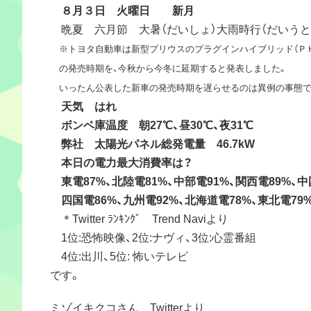
８月３日 火曜日 新月
晩夏 六月節 大暑（だいしょ）大雨時行（だいうと
※トヨタ自動車は新型プリウスのプラグインハイブリッド（Ｐ
の発売時期を、今秋から今冬に延期すると発表しました。
いったん公表した新車の発売時期を遅らせるのは異例の事態で
天気 はれ
ボンベ庫温度 朝27℃、昼30℃、夜31℃
弊社 太陽光パネル総発電量 46.7kW
本日の電力最大消費率は？
東電87%、北陸電81%、中部電91%、関西電89%、
四国電86%、九州電92%、北海道電78%、東北電79
＊Twitter ﾗﾝｷﾝｸﾞ Trend Naviより
1位:恐怖映像、2位:ナヴィ、3位:心霊番組
4位:出川、5位: 怖いテレビ
です。
ミゾイキクコさん Twitterより