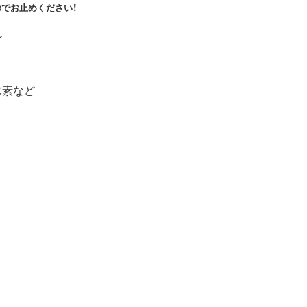
のでお止めください！
ど
水素など