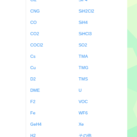
CNG
SiH2Cl2
CO
SiH4
CO2
SiHCl3
COCl2
SO2
Cs
TMA
Cu
TMG
D2
TMS
DME
U
F2
VOC
Fe
WF6
GeH4
Xe
H2
その他