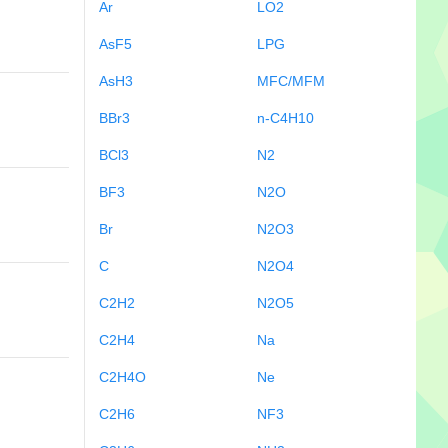
Ar
LO2
AsF5
LPG
AsH3
MFC/MFM
BBr3
n-C4H10
BCl3
N2
BF3
N2O
Br
N2O3
C
N2O4
C2H2
N2O5
C2H4
Na
C2H4O
Ne
C2H6
NF3