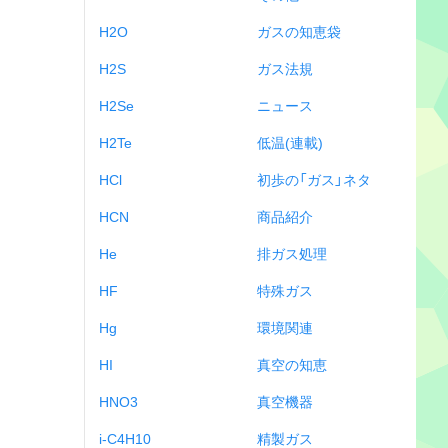
H2O
ガスの知恵袋
H2S
ガス法規
H2Se
ニュース
H2Te
低温(連載)
HCl
初歩の「ガス」ネタ
HCN
商品紹介
He
排ガス処理
HF
特殊ガス
Hg
環境関連
HI
真空の知恵
HNO3
真空機器
i-C4H10
精製ガス