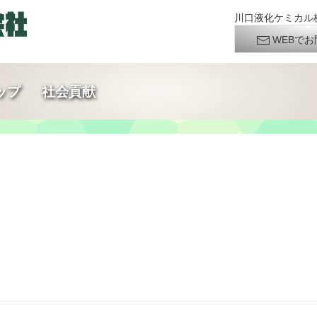
川口液化ケミカル株
WEBでお
ップ
社会貢献