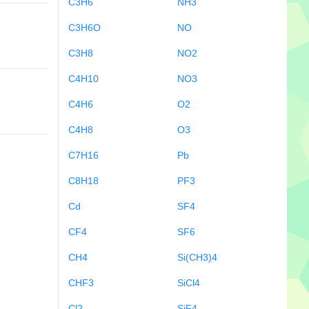
C3H6
NH3
C3H6O
NO
C3H8
NO2
C4H10
NO3
C4H6
O2
C4H8
O3
C7H16
Pb
C8H18
PF3
Cd
SF4
CF4
SF6
CH4
Si(CH3)4
CHF3
SiCl4
Cl2
SiF4