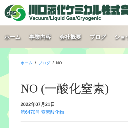
ホーム
事業内容
会社概要
ブログ
ショ
/
/
ホーム
ブログ
NO
NO (一酸化窒素)
2022年07月21日
第6470号 窒素酸化物