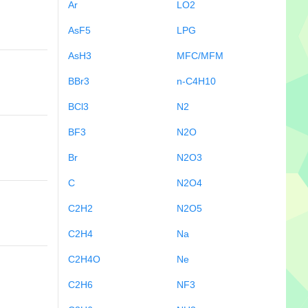
Ar
LO2
AsF5
LPG
AsH3
MFC/MFM
BBr3
n-C4H10
BCl3
N2
BF3
N2O
Br
N2O3
C
N2O4
C2H2
N2O5
C2H4
Na
C2H4O
Ne
C2H6
NF3