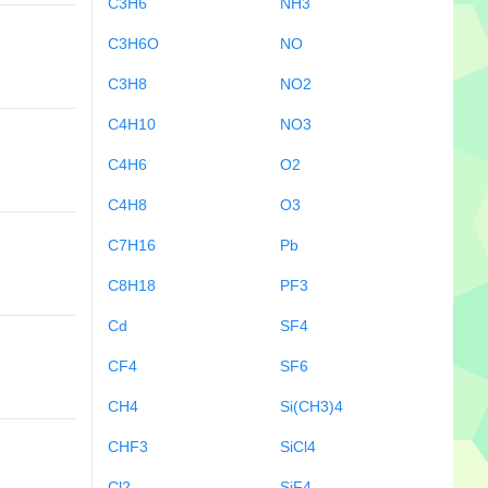
C3H6
NH3
C3H6O
NO
C3H8
NO2
C4H10
NO3
C4H6
O2
C4H8
O3
C7H16
Pb
C8H18
PF3
Cd
SF4
CF4
SF6
CH4
Si(CH3)4
CHF3
SiCl4
Cl2
SiF4