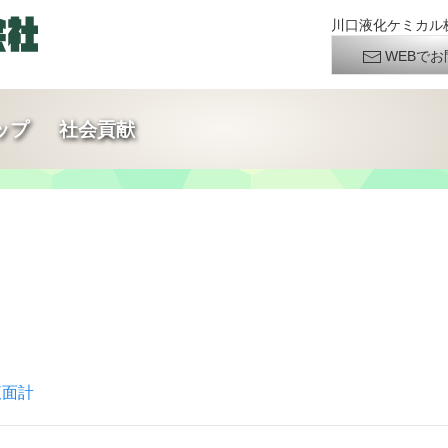
川口液化ケミカル株
WEBでお
ップ
社会貢献
液面計