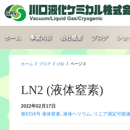
ホーム
事業内容
会社概要
ブログ
ショ
/
/
/
ホーム
ブログ
LN2
ページ 3
LN2 (液体窒素)
2022年02月17日
第6316号 液体窒素、液体ヘリウム、リニア測定可能