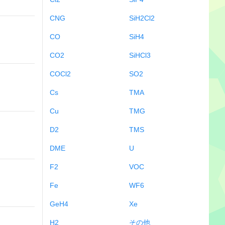
CNG
SiH2Cl2
CO
SiH4
CO2
SiHCl3
COCl2
SO2
Cs
TMA
Cu
TMG
D2
TMS
DME
U
F2
VOC
Fe
WF6
GeH4
Xe
H2
その他