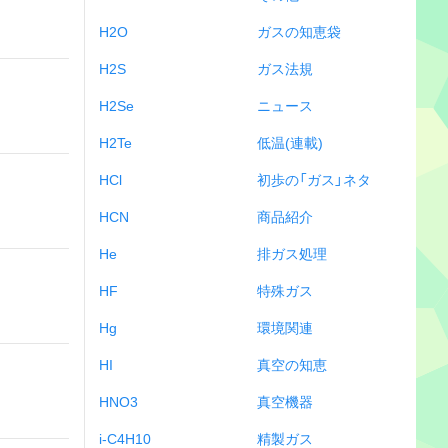
H2O
ガスの知恵袋
H2S
ガス法規
H2Se
ニュース
H2Te
低温(連載)
HCl
初歩の「ガス」ネタ
HCN
商品紹介
He
排ガス処理
HF
特殊ガス
Hg
環境関連
HI
真空の知恵
HNO3
真空機器
i-C4H10
精製ガス