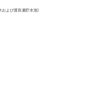
草木および渡良瀬貯水池）