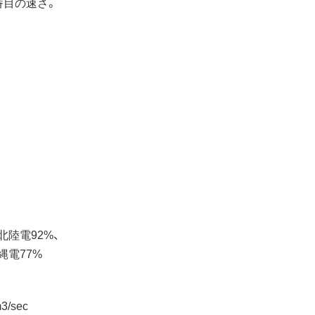
番目の速さ。
北陸電92%、
縄電77%
/sec