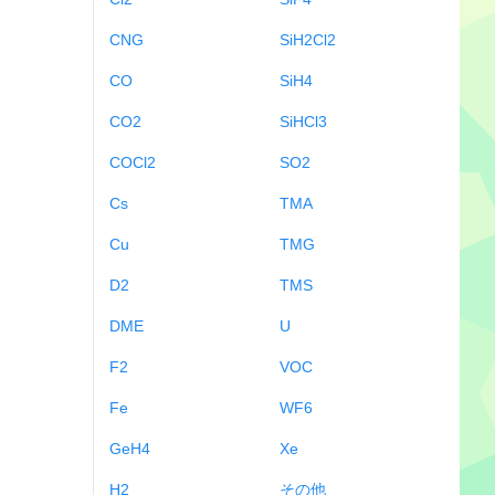
CNG
SiH2Cl2
CO
SiH4
CO2
SiHCl3
COCl2
SO2
Cs
TMA
Cu
TMG
D2
TMS
DME
U
F2
VOC
Fe
WF6
GeH4
Xe
H2
その他