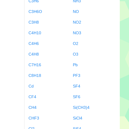
C3H6
NH3
C3H6O
NO
C3H8
NO2
C4H10
NO3
C4H6
O2
C4H8
O3
C7H16
Pb
C8H18
PF3
Cd
SF4
CF4
SF6
CH4
Si(CH3)4
CHF3
SiCl4
Cl2
SiF4