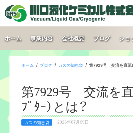
ホーム
事業内容
会社概要
ブログ
ショ
/
/
/
ホーム
ブログ
ガスの知恵袋
第7929号 交流を直流に
第7929号 交流を
ﾌﾟﾀｰ）とは？
2026年07月09日
ガスの知恵袋