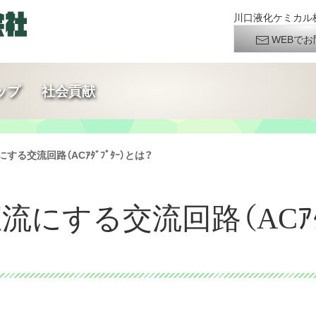
川口液化ケミカル株
WEBでお
ップ
社会貢献
する交流回路（ACｱﾀﾞﾌﾟﾀｰ）とは？
直流にする交流回路（ACｱ