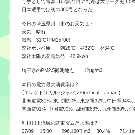
野手として通算1102試合目の到達は大リーグ史上5
日本選手では初の300号となった。
今日の埼玉県川口市のお天気は？
天気 晴れ
気温 31℃（PM15：00)
弊社ボンベ庫 朝28℃ 昼32℃ 夕34℃
弊社太陽光発電総発 42.9kwh
埼玉県のPM2.5観測地点 12μg/m3
本日の電力最大消費率は？
（エレクトリカル・ジャパンElectrical Japan )
北海道電81%、東北電90%、東京電92%、中部電94%、
関西電91%、中国電90%、四国電83%、九州電80%、沖
利根川上流域の関東ダム貯水率は？
07/09 15:00 296,160千m3 80.4% 71.41m3