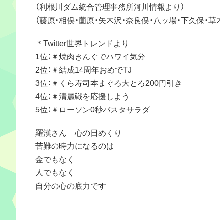
（利根川ダム統合管理事務所河川情報より）
（藤原・相俣・薗原・矢木沢・奈良俣・八ッ場・下久保・
＊Twitter世界トレンドより
1位：＃焼肉きんぐでハワイ気分
2位：＃結成14周年おめでTJ
3位：＃くら寿司本まぐろ大とろ200円引き
4位：＃清麗戦を応援しよう
5位：＃ローソン0秒パスタサラダ
羅漢さん 心の日めくり
苦難の時力になるのは
金でもなく
人でもなく
自分の心の底力です