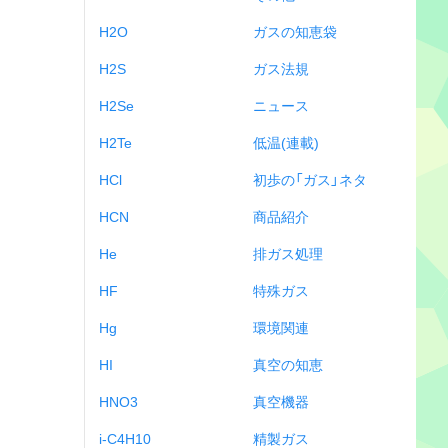
H2O
ガスの知恵袋
H2S
ガス法規
H2Se
ニュース
H2Te
低温(連載)
HCl
初歩の「ガス」ネタ
HCN
商品紹介
He
排ガス処理
HF
特殊ガス
Hg
環境関連
HI
真空の知恵
HNO3
真空機器
i-C4H10
精製ガス