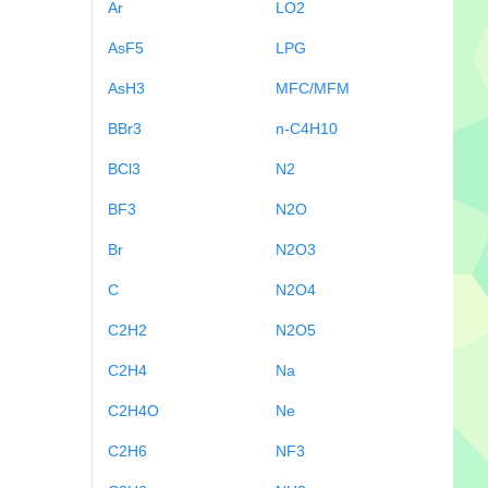
Ar
LO2
AsF5
LPG
AsH3
MFC/MFM
BBr3
n-C4H10
BCl3
N2
BF3
N2O
Br
N2O3
C
N2O4
C2H2
N2O5
C2H4
Na
C2H4O
Ne
C2H6
NF3