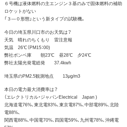
６号機は液体燃料の主エンジン３基のみで固体燃料の補助
ロケットがない
「３―０形態」という新タイプの試験機。
今日の埼玉県川口市のお天気は？
天気 晴れのちくもり 雷注意報
気温 26℃（PM15：00)
弊社ボンベ庫 朝23℃ 昼28℃ 夕24℃
弊社太陽光発電総発 37.4kwh
埼玉県のPM2.5観測地点 13μg/m3
本日の電力最大消費率は？
（エレクトリカル・ジャパンElectrical Japan )
北海道電76%、東北電83%、東京電87%、中部電89%、北陸
電88%、
関西電88%、中国電70%、四国電59%、九州電78%、沖縄電