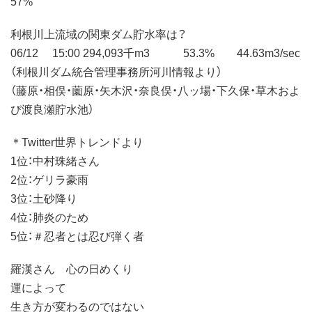
57%
利根川上流域の関東ダム貯水率は？
06/12 15:00 294,093千m3 53.3% 44.63m3/sec
（利根川ダム統合管理事務所河川情報より）
（藤原・相俣・薗原・矢木沢・奈良俣・八ッ場・下久保・草木およ
び渡良瀬貯水池）
＊Twitter世界トレンドより
1位：中村珠緒さん
2位：ゲリラ豪雨
3位：土砂降り
4位：肺炎のため
5位：＃忍者とは忍び弾く者
羅漢さん 心の日めくり
運によって
生き方が変わるのではない