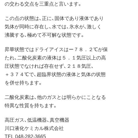
の交わる交点を三重点と言います。
この点の状態は、正に、固体であり液体であり
気体が同時に存在し、水では、氷水が、激しく
沸騰する、極めて不可解な状態です。
昇華状態ではドライアイスはー７８．２℃が保
たれ、二酸化炭素の液体は５．１気圧以上の高
圧状態でなければ存在せず、２１８気圧、
＋３７４℃で、超臨界状態の液体と気体の状態
を併せ持ちます。
二酸化炭素は、他のガスとは明らかにことなる
特異な性質を持ちます。
高圧ガス、低温機器、真空機器
川口液化ケミカル株式会社
TEL 048-282-3665