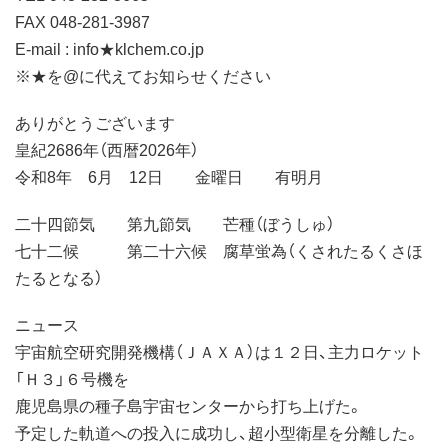
FAX 048-281-3987
E-mail : info★klchem.co.jp
※★を@に代えてお知らせください
ありがとうございます
皇紀2686年（西暦2026年）
令和8年 6月 12日 金曜日 有明月
二十四節気 第九節気 芒種（ぼうしゅ）
七十二候 第二十六候 腐草蛍為（くされたるくさほ
たるとなる）
ニュース
宇宙航空研究開発機構（ＪＡＸＡ）は１２日、主力ロケット
「Ｈ３」６号機を
鹿児島県の種子島宇宙センターから打ち上げた。
予定した軌道への投入に成功し、超小型衛星を分離した。