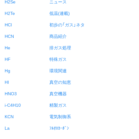
H2Se
ニュース
H2Te
低温(連載)
HCl
初歩の「ガス」ネタ
HCN
商品紹介
He
排ガス処理
HF
特殊ガス
Hg
環境関連
HI
真空の知恵
HNO3
真空機器
i-C4H10
精製ガス
KCN
電気制御系
La
ﾌﾙｵﾛｶｰﾎﾞﾝ