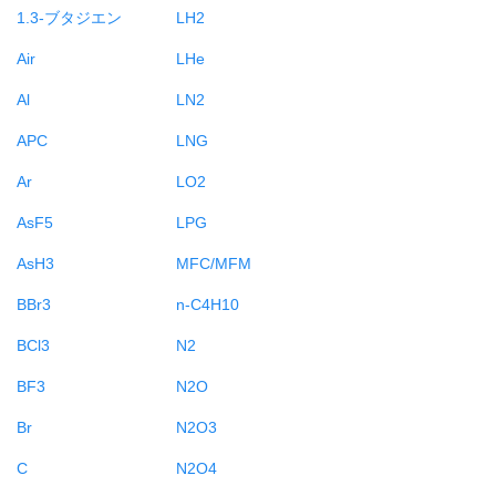
1.3-ブタジエン
LH2
Air
LHe
Al
LN2
APC
LNG
Ar
LO2
AsF5
LPG
AsH3
MFC/MFM
BBr3
n-C4H10
BCl3
N2
BF3
N2O
Br
N2O3
C
N2O4