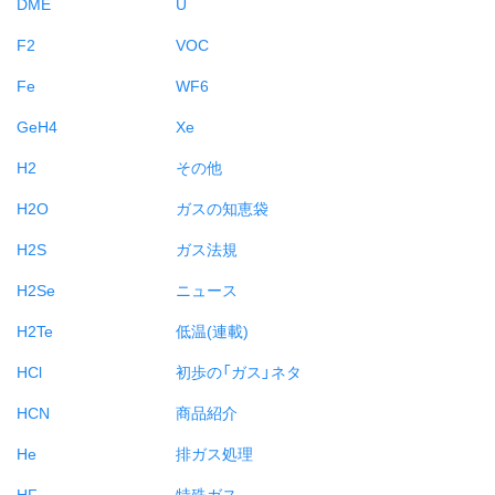
DME
U
F2
VOC
Fe
WF6
GeH4
Xe
H2
その他
H2O
ガスの知恵袋
H2S
ガス法規
H2Se
ニュース
H2Te
低温(連載)
HCl
初歩の「ガス」ネタ
HCN
商品紹介
He
排ガス処理
HF
特殊ガス