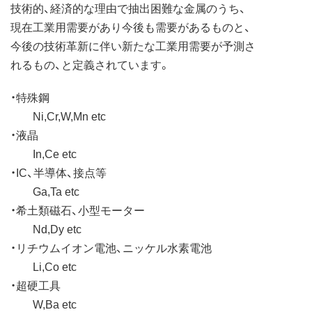
技術的、経済的な理由で抽出困難な金属のうち、
現在工業用需要があり今後も需要があるものと、
今後の技術革新に伴い新たな工業用需要が予測さ
れるもの、と定義されています。
・特殊鋼
Ni,Cr,W,Mn etc
・液晶
In,Ce etc
・IC、半導体、接点等
Ga,Ta etc
・希土類磁石、小型モーター
Nd,Dy etc
・リチウムイオン電池、ニッケル水素電池
Li,Co etc
・超硬工具
W,Ba etc