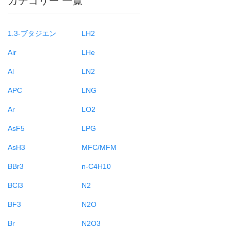
カテゴリー 一覧
1.3-ブタジエン
LH2
Air
LHe
Al
LN2
APC
LNG
Ar
LO2
AsF5
LPG
AsH3
MFC/MFM
BBr3
n-C4H10
BCl3
N2
BF3
N2O
Br
N2O3