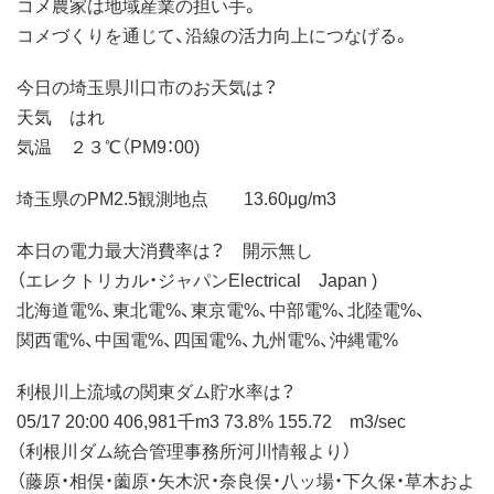
コメ農家は地域産業の担い手。
コメづくりを通じて、沿線の活力向上につなげる。
今日の埼玉県川口市のお天気は？
天気 はれ
気温 ２３℃（PM9：00)
埼玉県のPM2.5観測地点 13.60μg/m3
本日の電力最大消費率は？ 開示無し
（エレクトリカル・ジャパンElectrical Japan )
北海道電%、東北電%、東京電%、中部電%、北陸電%、
関西電%、中国電%、四国電%、九州電%、沖縄電%
利根川上流域の関東ダム貯水率は？
05/17 20:00 406,981千m3 73.8% 155.72 m3/sec
（利根川ダム統合管理事務所河川情報より）
（藤原・相俣・薗原・矢木沢・奈良俣・八ッ場・下久保・草木およ