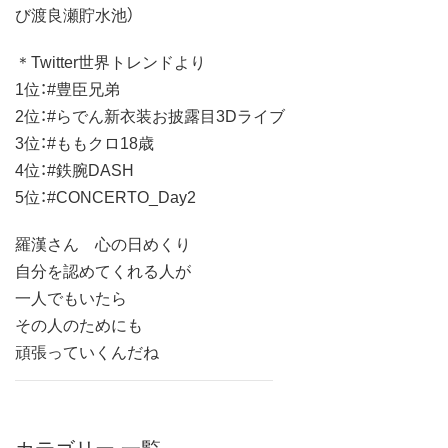
び渡良瀬貯水池）
＊Twitter世界トレンドより
1位：#豊臣兄弟
2位：#らでん新衣装お披露目3Dライブ
3位：#ももクロ18歳
4位：#鉄腕DASH
5位：#CONCERTO_Day2
羅漢さん 心の日めくり
自分を認めてくれる人が
一人でもいたら
その人のためにも
頑張っていくんだね