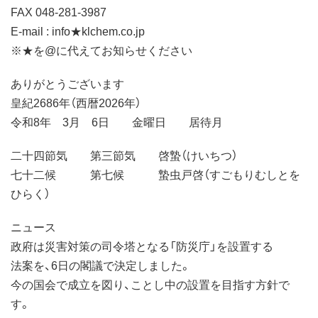
FAX 048-281-3987
E-mail : info★klchem.co.jp
※★を@に代えてお知らせください
ありがとうございます
皇紀2686年（西暦2026年）
令和8年 3月 6日 金曜日 居待月
二十四節気 第三節気 啓蟄（けいちつ）
七十二候 第七候 蟄虫戸啓（すごもりむしとを
ひらく）
ニュース
政府は災害対策の司令塔となる「防災庁」を設置する
法案を、6日の閣議で決定しました。
今の国会で成立を図り、ことし中の設置を目指す方針で
す。