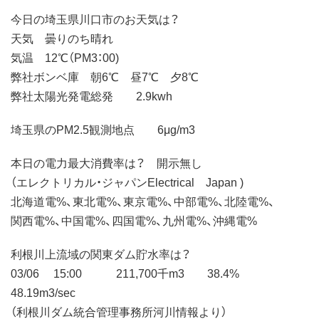
今日の埼玉県川口市のお天気は？
天気 曇りのち晴れ
気温 12℃（PM3：00)
弊社ボンベ庫 朝6℃ 昼7℃ 夕8℃
弊社太陽光発電総発 2.9kwh
埼玉県のPM2.5観測地点 6μg/m3
本日の電力最大消費率は？ 開示無し
（エレクトリカル・ジャパンElectrical Japan )
北海道電%、東北電%、東京電%、中部電%、北陸電%、
関西電%、中国電%、四国電%、九州電%、沖縄電%
利根川上流域の関東ダム貯水率は？
03/06 15:00 211,700千m3 38.4%
48.19m3/sec
（利根川ダム統合管理事務所河川情報より）