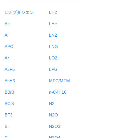
1.3-ブタジエン
LH2
Air
LHe
Al
LN2
APC
LNG
Ar
LO2
AsF5
LPG
AsH3
MFC/MFM
BBr3
n-C4H10
BCl3
N2
BF3
N2O
Br
N2O3
C
N2O4