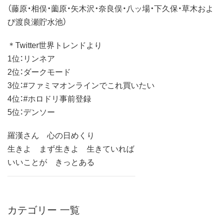
（藤原・相俣・薗原・矢木沢・奈良俣・八ッ場・下久保・草木およ
び渡良瀬貯水池）
＊Twitter世界トレンドより
1位：リンネア
2位：ダークモード
3位：#ファミマオンラインでこれ買いたい
4位：#ホロドリ事前登録
5位：デンソー
羅漢さん 心の日めくり
生きよ まず生きよ 生きていれば
いいことが きっとある
カテゴリー 一覧