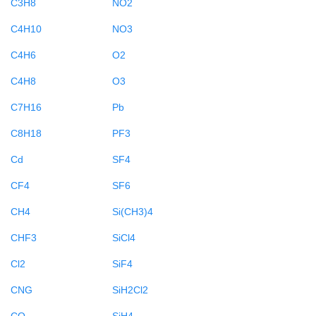
C3H8
NO2
C4H10
NO3
C4H6
O2
C4H8
O3
C7H16
Pb
C8H18
PF3
Cd
SF4
CF4
SF6
CH4
Si(CH3)4
CHF3
SiCl4
Cl2
SiF4
CNG
SiH2Cl2
CO
SiH4