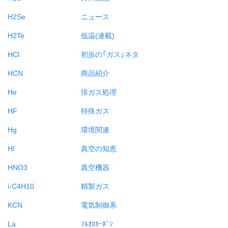
H2Se
ニュース
H2Te
低温(連載)
HCl
初歩の「ガス」ネタ
HCN
商品紹介
He
排ガス処理
HF
特殊ガス
Hg
環境関連
HI
真空の知恵
HNO3
真空機器
i-C4H10
精製ガス
KCN
電気制御系
La
ﾌﾙｵﾛｶｰﾎﾞﾝ