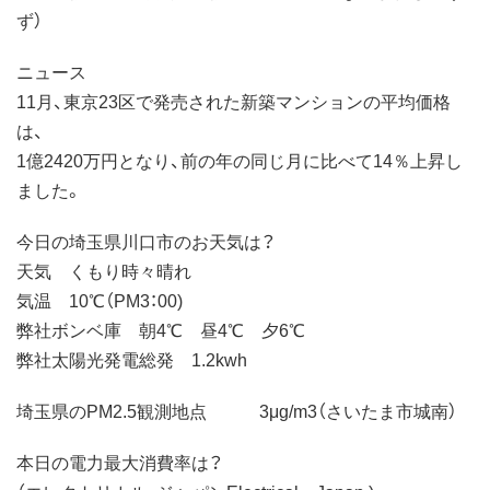
ず）
ニュース
11月、東京23区で発売された新築マンションの平均価格
は、
1億2420万円となり、前の年の同じ月に比べて14％上昇し
ました。
今日の埼玉県川口市のお天気は？
天気 くもり時々晴れ
気温 10℃（PM3：00)
弊社ボンベ庫 朝4℃ 昼4℃ 夕6℃
弊社太陽光発電総発 1.2kwh
埼玉県のPM2.5観測地点 3μg/m3（さいたま市城南）
本日の電力最大消費率は？