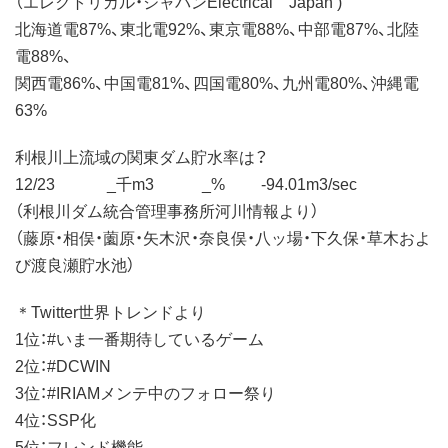
（エレクトリカル・ジャパンElectrical Japan )
北海道電87%、東北電92%、東京電88%、中部電87%、北陸
電88%、
関西電86%、中国電81%、四国電80%、九州電80%、沖縄電
63%
利根川上流域の関東ダム貯水率は？
12/23 _千m3 _% -94.01m3/sec
（利根川ダム統合管理事務所河川情報より）
（藤原・相俣・薗原・矢木沢・奈良俣・八ッ場・下久保・草木およ
び渡良瀬貯水池）
＊Twitter世界トレンドより
1位：#いま一番期待しているゲーム
2位：#DCWIN
3位：#IRIAMメンテ中のフォロー祭り
4位：SSP化
5位：フレンド機能