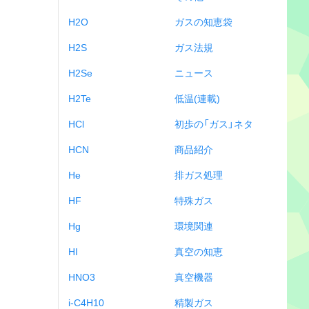
H2O
ガスの知恵袋
H2S
ガス法規
H2Se
ニュース
H2Te
低温(連載)
HCl
初歩の「ガス」ネタ
HCN
商品紹介
He
排ガス処理
HF
特殊ガス
Hg
環境関連
HI
真空の知恵
HNO3
真空機器
i-C4H10
精製ガス