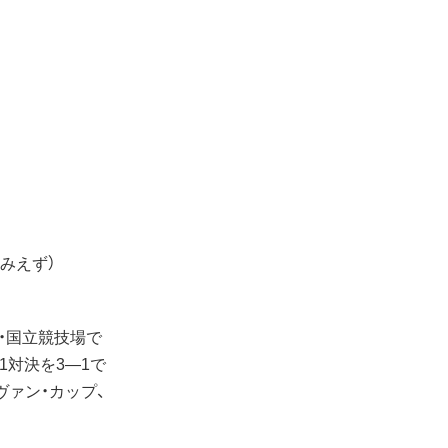
みえず）
京・国立競技場で
1対決を3―1で
ヴァン・カップ、