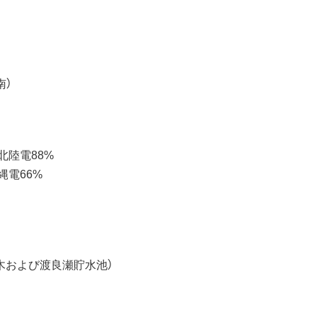
南）
北陸電88%
縄電66%
草木および渡良瀬貯水池）