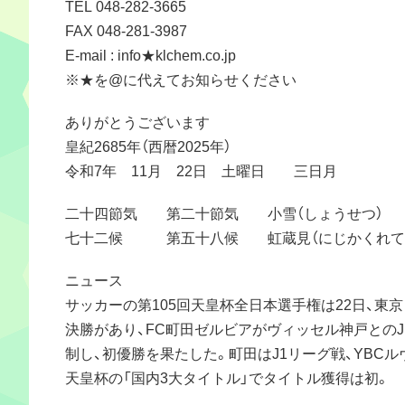
TEL 048-282-3665
FAX 048-281-3987
E-mail : info★klchem.co.jp
※★を@に代えてお知らせください
ありがとうございます
皇紀2685年（西暦2025年）
令和7年 11月 22日 土曜日 三日月
二十四節気 第二十節気 小雪（しょうせつ）
七十二候 第五十八候 虹蔵見（にじかくれて
ニュース
サッカーの第105回天皇杯全日本選手権は22日、東
決勝があり、FC町田ゼルビアがヴィッセル神戸とのJ
制し、初優勝を果たした。町田はJ1リーグ戦、YBCル
天皇杯の「国内3大タイトル」でタイトル獲得は初。