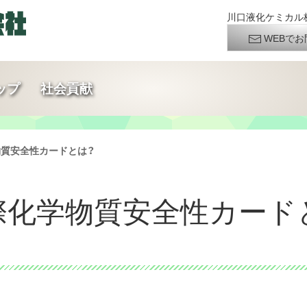
川口液化ケミカル株
WEBでお
ップ
社会貢献
学物質安全性カードとは？
C国際化学物質安全性カード