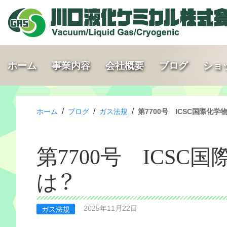
ホーム
事業内容
会社概要
ブログ
ショ
/
/
/
ホーム
ブログ
ガス法規
第7700号 ICSC国際化
第7700号 ICS
は？
2025年11月22日
ガス法規