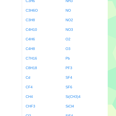
C3H6
NH3
C3H6O
NO
C3H8
NO2
C4H10
NO3
C4H6
O2
C4H8
O3
C7H16
Pb
C8H18
PF3
Cd
SF4
CF4
SF6
CH4
Si(CH3)4
CHF3
SiCl4
Cl2
SiF4