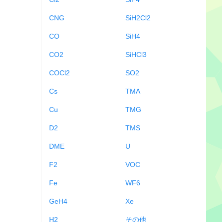
CNG
SiH2Cl2
CO
SiH4
CO2
SiHCl3
COCl2
SO2
Cs
TMA
Cu
TMG
D2
TMS
DME
U
F2
VOC
Fe
WF6
GeH4
Xe
H2
その他