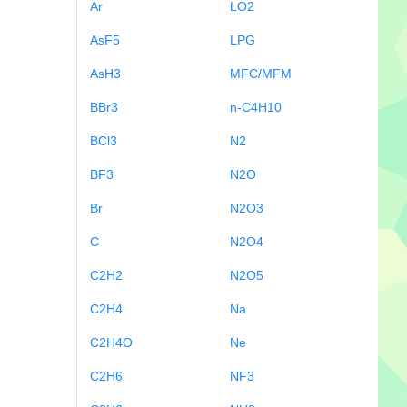
Ar
LO2
AsF5
LPG
AsH3
MFC/MFM
BBr3
n-C4H10
BCl3
N2
BF3
N2O
Br
N2O3
C
N2O4
C2H2
N2O5
C2H4
Na
C2H4O
Ne
C2H6
NF3