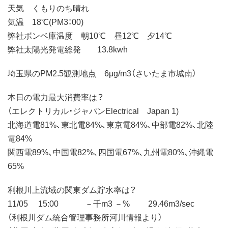
天気 くもりのち晴れ
気温 18℃(PM3：00)
弊社ボンベ庫温度 朝10℃ 昼12℃ 夕14℃
弊社太陽光発電総発 13.8kwh
埼玉県のPM2.5観測地点 6μg/m3（さいたま市城南）
本日の電力最大消費率は？
（エレクトリカル・ジャパンElectrical Japan 1)
北海道電81%、東北電84%、東京電84%、中部電82%、北陸
電84%
関西電89%、中国電82%、四国電67%、九州電80%、沖縄電
65%
利根川上流域の関東ダム貯水率は？
11/05 15:00 －千m3 －% 29.46m3/sec
（利根川ダム統合管理事務所河川情報より）