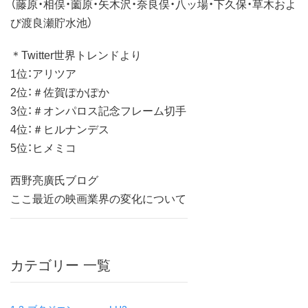
（藤原・相俣・薗原・矢木沢・奈良俣・八ッ場・下久保・草木およ
び渡良瀬貯水池）
＊Twitter世界トレンドより
1位：アリツア
2位：＃佐賀ぽかぽか
3位：＃オンパロス記念フレーム切手
4位：＃ヒルナンデス
5位：ヒメミコ
西野亮廣氏ブログ
ここ最近の映画業界の変化について
カテゴリー 一覧