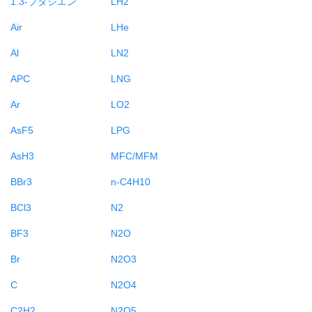
1.3-ブタジエン
LH2
Air
LHe
Al
LN2
APC
LNG
Ar
LO2
AsF5
LPG
AsH3
MFC/MFM
BBr3
n-C4H10
BCl3
N2
BF3
N2O
Br
N2O3
C
N2O4
C2H2
N2O5