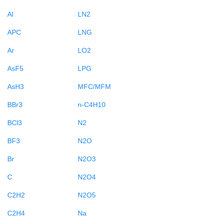
Al
LN2
APC
LNG
Ar
LO2
AsF5
LPG
AsH3
MFC/MFM
BBr3
n-C4H10
BCl3
N2
BF3
N2O
Br
N2O3
C
N2O4
C2H2
N2O5
C2H4
Na