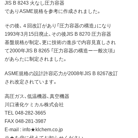
JIS B 8243 火なし圧力容器
でありASME規格を参考に作成されました。
その後、４回改訂があり「圧力容器の構造」になり
1993年3月15日廃止、その後JIS B 8270 圧力容器
基盤規格が制定、更に技術の進歩で内容見直しされ
て2000年JIS B 8265 「圧力容器の構造ー一般次項」
があらたに制定されました。
ASME規格の設計許容応力が2008年JIS B 8267改訂
され改定されています。
高圧ガス、低温機器、真空機器
川口液化ケミカル株式会社
TEL 048-282-3665
FAX 048-281-3987
E-mail : info★klchem.co.jp
※★を@に代えてお知らせください