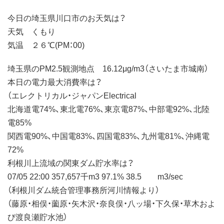
今日の埼玉県川口市のお天気は？
天気 くもり
気温 ２６℃(PM：00)
埼玉県のPM2.5観測地点 16.12μg/m3（さいたま市城南）
本日の電力最大消費率は？
（エレクトリカル・ジャパンElectrical
北海道電74%、東北電76%、東京電87%、中部電92%、北陸
電85%
関西電90%、中国電83%、四国電83%、九州電81%、沖縄電
72%
利根川上流域の関東ダム貯水率は？
07/05 22:00 357,657千m3 97.1% 38.5 m3/sec
（利根川ダム統合管理事務所河川情報より）
（藤原・相俣・薗原・矢木沢・奈良俣・八ッ場・下久保・草木およ
び渡良瀬貯水池）