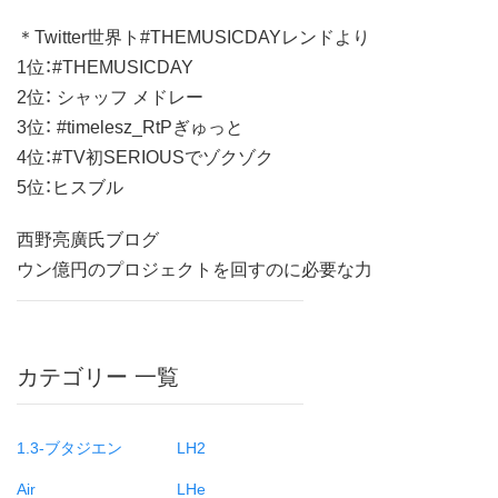
＊Twitter世界ト#THEMUSICDAYレンドより
1位：#THEMUSICDAY
2位： シャッフ メドレー
3位： #timelesz_RtPぎゅっと
4位：#TV初SERIOUSでゾクゾク
5位：ヒスブル
西野亮廣氏ブログ
ウン億円のプロジェクトを回すのに必要な力
カテゴリー 一覧
1.3-ブタジエン
LH2
Air
LHe