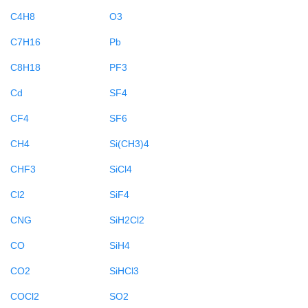
C4H8
O3
C7H16
Pb
C8H18
PF3
Cd
SF4
CF4
SF6
CH4
Si(CH3)4
CHF3
SiCl4
Cl2
SiF4
CNG
SiH2Cl2
CO
SiH4
CO2
SiHCl3
COCl2
SO2