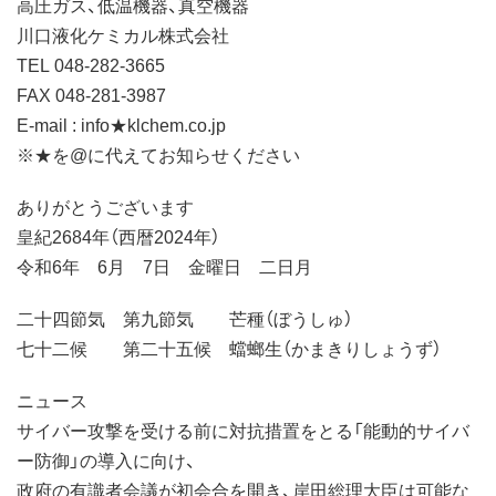
高圧ガス、低温機器、真空機器
川口液化ケミカル株式会社
TEL 048-282-3665
FAX 048-281-3987
E-mail : info★klchem.co.jp
※★を@に代えてお知らせください
ありがとうございます
皇紀2684年（西暦2024年）
令和6年 6月 7日 金曜日 二日月
二十四節気 第九節気 芒種（ぼうしゅ）
七十二候 第二十五候 蟷螂生（かまきりしょうず）
ニュース
サイバー攻撃を受ける前に対抗措置をとる「能動的サイバ
ー防御」の導入に向け、
政府の有識者会議が初会合を開き、岸田総理大臣は可能な