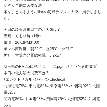
かぎり早期に必要な法
案をまとめるよう、担当の河野デジタル大臣に指示しまし
た。
今日の埼玉県川口市のお天気は？
天気 くもり時々晴れ
気温 26℃(PM3：00)
ボンベ庫温度 朝22℃ 昼25℃ 夕27℃
弊社 太陽光発電総発電 3.2kwh
埼玉県のPM2.5観測地点 11μg/m3（さいたま市城南）
本日の電力最大消費率は？
（エレクトリカル・ジャパンElectrical
北海道電79%、東北電82%、東京電88%、中部電92%、北陸
電82%
関西電86%、中国電93%、四国電76%、九州電82%、沖縄電
66%