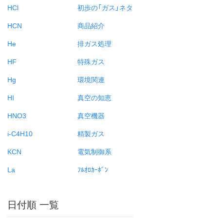
HCl
初歩の「ガス」ネタ
HCN
商品紹介
He
排ガス処理
HF
特殊ガス
Hg
環境関連
HI
真空の知恵
HNO3
真空機器
i-C4H10
精製ガス
KCN
電気制御系
La
ﾌﾙｵﾛｶｰﾎﾞﾝ
日付順 一覧