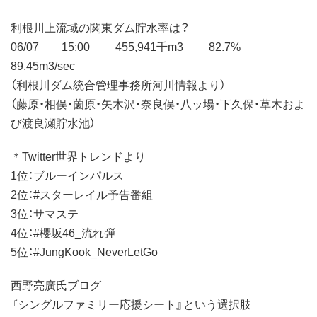
利根川上流域の関東ダム貯水率は？
06/07 15:00 455,941千m3 82.7%
89.45m3/sec
（利根川ダム統合管理事務所河川情報より）
（藤原・相俣・薗原・矢木沢・奈良俣・八ッ場・下久保・草木およ
び渡良瀬貯水池）
＊Twitter世界トレンドより
1位：ブルーインパルス
2位：#スターレイル予告番組
3位：サマステ
4位：#櫻坂46_流れ弾
5位：#JungKook_NeverLetGo
西野亮廣氏ブログ
『シングルファミリー応援シート』という選択肢