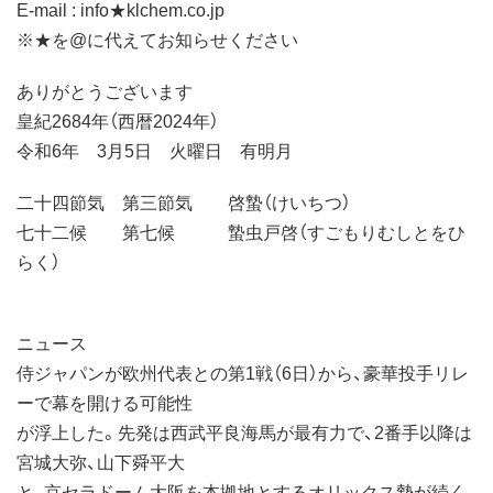
E-mail : info★klchem.co.jp
※★を@に代えてお知らせください
ありがとうございます
皇紀2684年（西暦2024年）
令和6年 3月5日 火曜日 有明月
二十四節気 第三節気 啓蟄（けいちつ）
七十二候 第七候 蟄虫戸啓（すごもりむしとをひ
らく）
ニュース
侍ジャパンが欧州代表との第1戦（6日）から、豪華投手リレ
ーで幕を開ける可能性
が浮上した。先発は西武平良海馬が最有力で、2番手以降は
宮城大弥、山下舜平大
と、京セラドーム大阪を本拠地とするオリックス勢が続く