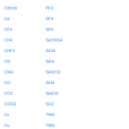
C8H18
PF3
Cd
SF4
CF4
SF6
CH4
Si(CH3)4
CHF3
SiCl4
Cl2
SiF4
CNG
SiH2Cl2
CO
SiH4
CO2
SiHCl3
COCl2
SO2
Cs
TMA
Cu
TMG