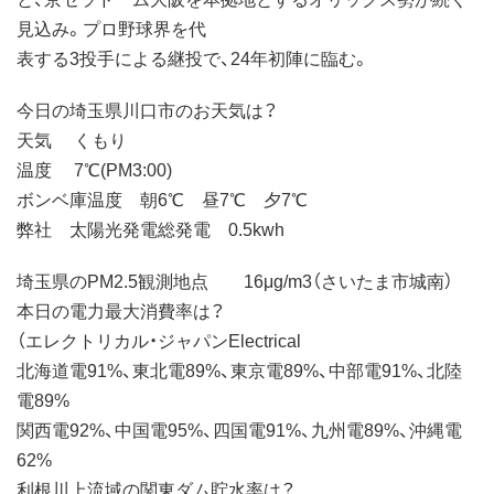
見込み。プロ野球界を代
表する3投手による継投で、24年初陣に臨む。
今日の埼玉県川口市のお天気は？
天気 くもり
温度 7℃(PM3:00)
ボンベ庫温度 朝6℃ 昼7℃ 夕7℃
弊社 太陽光発電総発電 0.5kwh
埼玉県のPM2.5観測地点 16μg/m3（さいたま市城南）
本日の電力最大消費率は？
（エレクトリカル・ジャパンElectrical
北海道電91%、東北電89%、東京電89%、中部電91%、北陸
電89%
関西電92%、中国電95%、四国電91%、九州電89%、沖縄電
62%
利根川上流域の関東ダム貯水率は？