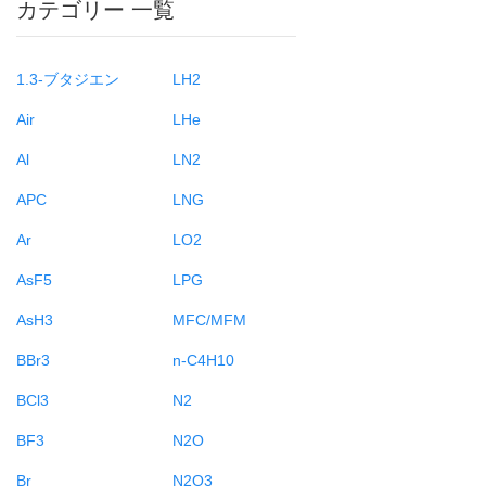
カテゴリー 一覧
1.3-ブタジエン
LH2
Air
LHe
Al
LN2
APC
LNG
Ar
LO2
AsF5
LPG
AsH3
MFC/MFM
BBr3
n-C4H10
BCl3
N2
BF3
N2O
Br
N2O3