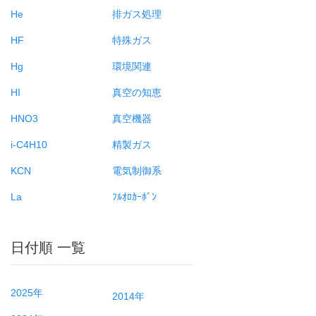
He
排ガス処理
HF
特殊ガス
Hg
環境関連
HI
真空の知恵
HNO3
真空機器
i-C4H10
精製ガス
KCN
電気制御系
La
ﾌﾙｵﾛｶｰﾎﾞﾝ
日付順 一覧
2025年
2014年