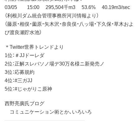
03/05 15:00 295,504千m3 53.6% 40.19m3/sec
（利根川ダム統合管理事務所河川情報より）
（藤原・相俣・薗原・矢木沢・奈良俣・八ッ場・下久保・草木およ
び渡良瀬貯水池）
＊Twitter世界トレンドより
1位：＃JJドーレダ
2位：正解スレバソノ場デ30万名様ニ新発売ノ
3位：応募規約
4位：#三ガJJ
5位：#じゃがりこ原神
西野亮廣氏ブログ
コミュニケーション術とか、いろいろ