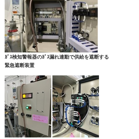
ｶﾞｽ検知警報器のｶﾞｽ漏れ連動で供給を遮断する
緊急遮断装置