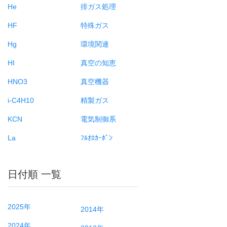
He
排ガス処理
HF
特殊ガス
Hg
環境関連
HI
真空の知恵
HNO3
真空機器
i-C4H10
精製ガス
KCN
電気制御系
La
ﾌﾙｵﾛｶｰﾎﾞﾝ
日付順 一覧
2025年
2014年
2024年