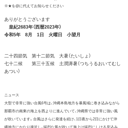
※★を@に代えてお知らせください
ありがとうございます
皇紀2683年（西暦2023年）
令和5年 8月 1日 火曜日 小望月
二十四節気 第十二節気 大暑（たいしょ）
七十二候 第三十五候 土潤溽暑（つちうるおいてむし
あつい）
ニュース
大型で非常に強い台風6号は、沖縄本島地方を暴風域に巻き込みながら
那覇市の南東の海上を西よりに進んでいて、沖縄県では非常に強い風
が吹いています。台風はさらに発達を続け、1日夜から2日にかけて沖
縄地方にかなり接近し、猛烈な風が吹いて海上は猛烈にしける見込み