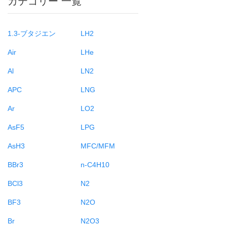
カテゴリー 一覧
1.3-ブタジエン
LH2
Air
LHe
Al
LN2
APC
LNG
Ar
LO2
AsF5
LPG
AsH3
MFC/MFM
BBr3
n-C4H10
BCl3
N2
BF3
N2O
Br
N2O3