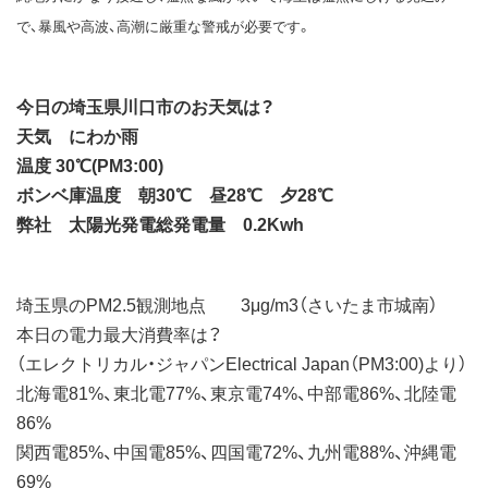
で、暴風や高波、高潮に厳重な警戒が必要です。
今日の埼玉県川口市のお天気は？
天気 にわか雨
温度 30℃(PM3:00)
ボンベ庫温度 朝30℃ 昼28℃ 夕28℃
弊社 太陽光発電総発電量 0.2Kwh
埼玉県のPM2.5観測地点 3μg/m3（さいたま市城南）
本日の電力最大消費率は？
（エレクトリカル・ジャパンElectrical Japan（PM3:00)より）
北海電81%、東北電77%、東京電74%、中部電86%、北陸電
86%
関西電85%、中国電85%、四国電72%、九州電88%、沖縄電
69%