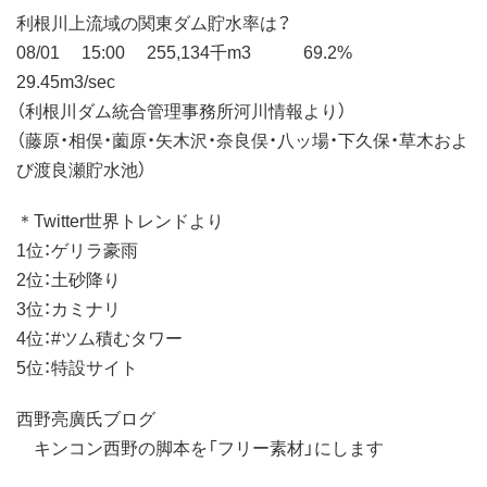
利根川上流域の関東ダム貯水率は？
08/01 15:00 255,134千m3 69.2%
29.45m3/sec
（利根川ダム統合管理事務所河川情報より）
（藤原・相俣・薗原・矢木沢・奈良俣・八ッ場・下久保・草木およ
び渡良瀬貯水池）
＊Twitter世界トレンドより
1位：ゲリラ豪雨
2位：土砂降り
3位：カミナリ
4位：#ツム積むタワー
5位：特設サイト
西野亮廣氏ブログ
キンコン西野の脚本を「フリー素材」にします