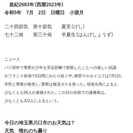
皇紀2683年（西暦2023年）
令和5年 7月 2日 日曜日 小望月
二十四節気 第十節気 夏至（げし）
七十二候 第三十候 半夏生（はんげしょうず）
ニュース
パリ郊外で警察が少年を至近距離で射殺したことへの激しい抗議
がフランス各地で5日間にわたり続く中、南部マルセイユでは7月1日、
市民と警察が衝突し、警察は催涙ガスを使った。現地当局によると、
少なくとも56人が逮捕された。この日の全国での逮捕者は、
少なくとも322人に上るという。
今日の埼玉県川口市のお天気は？
天気 晴れのち曇り