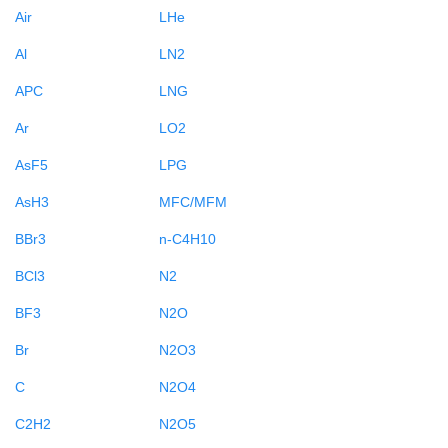
Air
LHe
Al
LN2
APC
LNG
Ar
LO2
AsF5
LPG
AsH3
MFC/MFM
BBr3
n-C4H10
BCl3
N2
BF3
N2O
Br
N2O3
C
N2O4
C2H2
N2O5