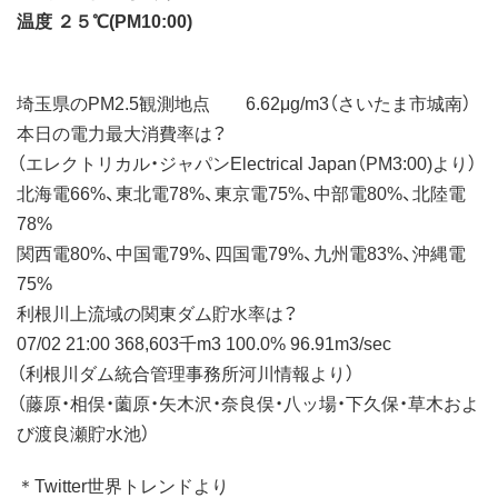
温度 ２５℃(PM10:00)
埼玉県のPM2.5観測地点 6.62μg/m3（さいたま市城南）
本日の電力最大消費率は？
（エレクトリカル・ジャパンElectrical Japan（PM3:00)より）
北海電66%、東北電78%、東京電75%、中部電80%、北陸電
78%
関西電80%、中国電79%、四国電79%、九州電83%、沖縄電
75%
利根川上流域の関東ダム貯水率は？
07/02 21:00 368,603千m3 100.0% 96.91m3/sec
（利根川ダム統合管理事務所河川情報より）
（藤原・相俣・薗原・矢木沢・奈良俣・八ッ場・下久保・草木およ
び渡良瀬貯水池）
＊Twitter世界トレンドより