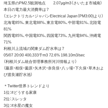
埼玉県のPM2.5観測地点 2.07μg/m3（さいたま市城南）
本日の電力最大消費率は？
（エレクトリカル・ジャパンElectrical Japan（PM3:00)より）
北海電85%、東北電88%、東京電80%、中部電81%、北陸電
81%
関西電85%、中国電83%、四国電73%、九州電84%、沖縄電
71%
利根川上流域の関東ダム貯水率は？
05/07 20:00 400,333千m3 72.6% 198.10m3/sec
（利根川ダム統合管理事務所河川情報より）
（藤原・相俣・薗原・矢木沢・奈良俣・八ッ場・下久保・草木およ
び渡良瀬貯水池）
＊Twitter世界トレンドより
1位：#どうする家康
2位：スレッタ
3位：#水星の魔女