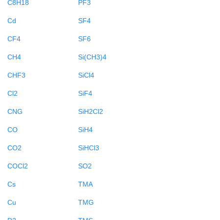
C8H18
PF3
Cd
SF4
CF4
SF6
CH4
Si(CH3)4
CHF3
SiCl4
Cl2
SiF4
CNG
SiH2Cl2
CO
SiH4
CO2
SiHCl3
COCl2
SO2
Cs
TMA
Cu
TMG
D2
TMS