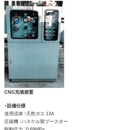
CNG充填措置
・設備仕様
使用流体 ：天然ガス 13A
圧縮機 ：ハスケル製ブースター
駆動圧力 ：0.69MPa