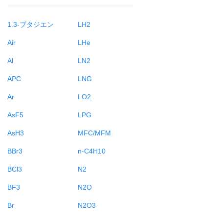
1.3-ブタジエン
LH2
Air
LHe
Al
LN2
APC
LNG
Ar
LO2
AsF5
LPG
AsH3
MFC/MFM
BBr3
n-C4H10
BCl3
N2
BF3
N2O
Br
N2O3