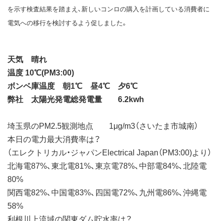
を示す検査結果を踏まえ、新しいコンロの購入を計画している消費者に
電気への移行を検討するよう促しました。
天気 晴れ
温度 10℃(PM3:00)
ボンベ庫温度 朝1℃ 昼4℃ 夕6℃
弊社 太陽光発電総発電量 6.2kwh
埼玉県のPM2.5観測地点 1μg/m3（さいたま市城南）
本日の電力最大消費率は？
（エレクトリカル・ジャパンElectrical Japan（PM3:00)より）
北海電87%、東北電81%、東京電78%、中部電84%、北陸電
80%
関西電82%、中国電83%、四国電72%、九州電86%、沖縄電
58%
利根川上流域の関東ダム貯水率は？