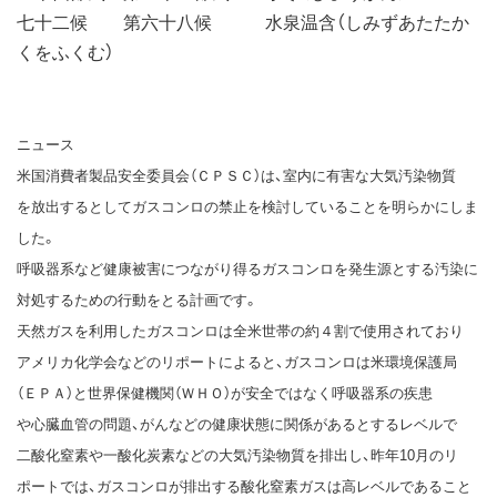
七十二候 第六十八候 水泉温含（しみずあたたか
くをふくむ）
ニュース
米国消費者製品安全委員会（ＣＰＳＣ）は、室内に有害な大気汚染物質
を放出するとしてガスコンロの禁止を検討していることを明らかにしま
した。
呼吸器系など健康被害につながり得るガスコンロを発生源とする汚染に
対処するための行動をとる計画です。
天然ガスを利用したガスコンロは全米世帯の約４割で使用されており
アメリカ化学会などのリポートによると、ガスコンロは米環境保護局
（ＥＰＡ）と世界保健機関（ＷＨＯ）が安全ではなく呼吸器系の疾患
や心臓血管の問題、がんなどの健康状態に関係があるとするレベルで
二酸化窒素や一酸化炭素などの大気汚染物質を排出し、昨年10月のリ
ポートでは、ガスコンロが排出する酸化窒素ガスは高レベルであること