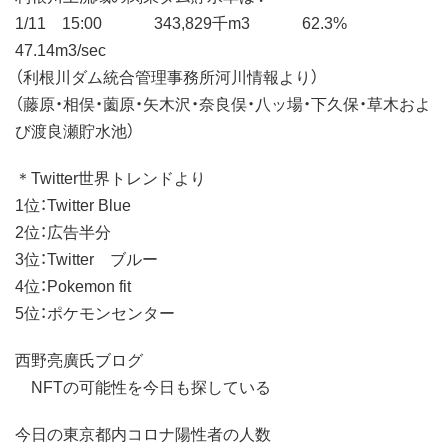
1/11 15:00 343,829千m3 62.3%
47.14m3/sec
（利根川ダム統合管理事務所河川情報より）
（藤原・相俣・薗原・矢木沢・奈良俣・八ッ場・下久保・草木およ
び渡良瀬貯水池）
＊Twitter世界トレンドより
1位：Twitter Blue
2位：広告半分
3位：Twitter ブルー
4位：Pokemon fit
5位：ポケモンセンター
西野亮廣氏ブログ
NFTの可能性を今日も探している
今日の東京都内コロナ陽性者の人数