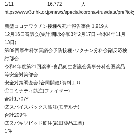
1/11 16,772 人
https://www3.nhk.or.jp/news/special/coronavirus/data/pref/tok
新型コロナワクチン接種後死亡報告事例 1,919人
12月16日審議会(集計期間:令和3年2月17日~令和4年11月
13日)
第89回厚生科学審議会予防接種・ワクチン分科会副反応検
討部会
令和4年度第21回薬事・食品衛生審議会薬事分科会医薬品
等安全対策部会
安全対策調査会（合同開催）資料より
①コミナティ筋注(ファイザー)
合計1,707件
②スパイスバックス筋注(モデルナ)
合計209件
③ヌバキソビッド筋注(武田薬品工業)
1件