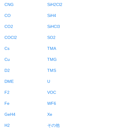
CNG
SiH2Cl2
CO
SiH4
CO2
SiHCl3
COCl2
SO2
Cs
TMA
Cu
TMG
D2
TMS
DME
U
F2
VOC
Fe
WF6
GeH4
Xe
H2
その他