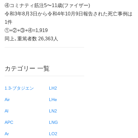
④コミナティ筋注5〜11歳(ファイザー)
令和3年8月3日から令和4年10月9日報告された死亡事例は
1件
①+②+③+④=1,919
同上、重篤者数 26,363人
カテゴリー 一覧
1.3-ブタジエン
LH2
Air
LHe
Al
LN2
APC
LNG
Ar
LO2