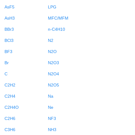
AsF5
LPG
AsH3
MFC/MFM
BBr3
n-C4H10
BCl3
N2
BF3
N2O
Br
N2O3
C
N2O4
C2H2
N2O5
C2H4
Na
C2H4O
Ne
C2H6
NF3
C3H6
NH3