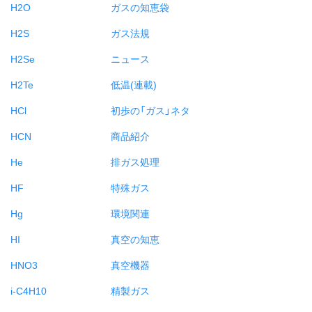
H2O
ガスの知恵袋
H2S
ガス法規
H2Se
ニュース
H2Te
低温(連載)
HCl
初歩の「ガス」ネタ
HCN
商品紹介
He
排ガス処理
HF
特殊ガス
Hg
環境関連
HI
真空の知恵
HNO3
真空機器
i-C4H10
精製ガス