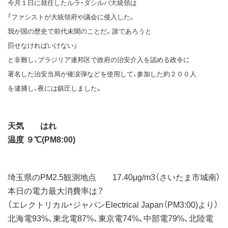
今月１日に就任したルラ・ダシルバ大統領は
「ファシストが大統領府や議会に侵入した。
我が国の歴史で前代未聞のことだ。誰であろうと
罰せなければいけない」
と非難し、ブラジリア連邦区で政府の治安介入を認める政令に
署名した治安当局が催涙弾などを使用して、参加した約２００人
を逮捕し、夜には鎮圧しました。
天気 はれ
温度 ９℃(PM8:00)
埼玉県のPM2.5観測地点 17.40μg/m3（さいたま市城南）
本日の電力最大消費率は？
（エレクトリカル・ジャパンElectrical Japan（PM3:00)より）
北海電93%、東北電87%、東京電74%、中部電79%、北陸電