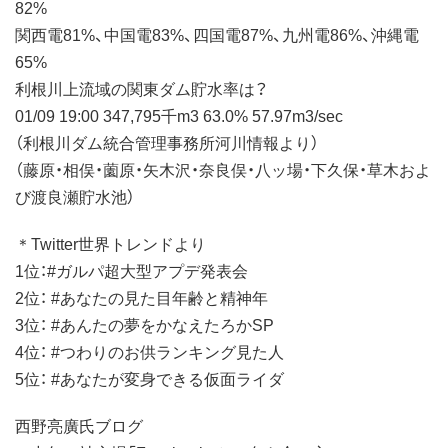
82%
関西電81%、中国電83%、四国電87%、九州電86%、沖縄電
65%
利根川上流域の関東ダム貯水率は？
01/09 19:00 347,795千m3 63.0% 57.97m3/sec
（利根川ダム統合管理事務所河川情報より）
（藤原・相俣・薗原・矢木沢・奈良俣・八ッ場・下久保・草木およ
び渡良瀬貯水池）
＊Twitter世界トレンドより
1位：#ガルパ超大型アプデ発表会
2位： #あなたの見た目年齢と精神年
3位： #あんたの夢をかなえたろかSP
4位： #つわりのお供ランキング見た人
5位： #あなたが変身できる仮面ライダ
西野亮廣氏ブログ