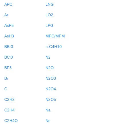
APC
LNG
Ar
LO2
AsF5
LPG
AsH3
MFC/MFM
BBr3
n-C4H10
BCl3
N2
BF3
N2O
Br
N2O3
C
N2O4
C2H2
N2O5
C2H4
Na
C2H4O
Ne