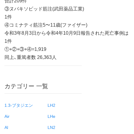
合計209件
③ヌバキソビッド筋注(武田薬品工業)
1件
④コミナティ筋注5〜11歳(ファイザー)
令和3年8月3日から令和4年10月9日報告された死亡事例は
1件
①+②+③+④=1,919
同上、重篤者数 26,363人
カテゴリー 一覧
1.3-ブタジエン
LH2
Air
LHe
Al
LN2