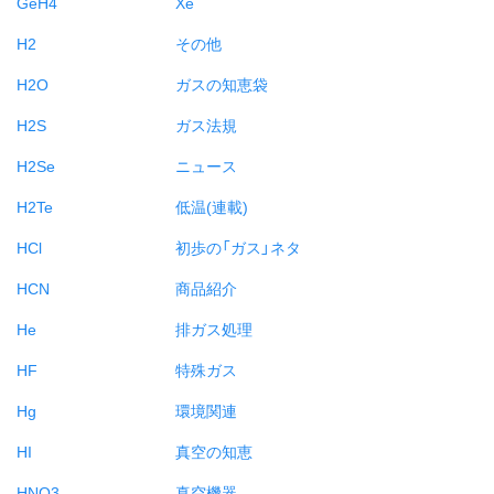
GeH4
Xe
H2
その他
H2O
ガスの知恵袋
H2S
ガス法規
H2Se
ニュース
H2Te
低温(連載)
HCl
初歩の「ガス」ネタ
HCN
商品紹介
He
排ガス処理
HF
特殊ガス
Hg
環境関連
HI
真空の知恵
HNO3
真空機器