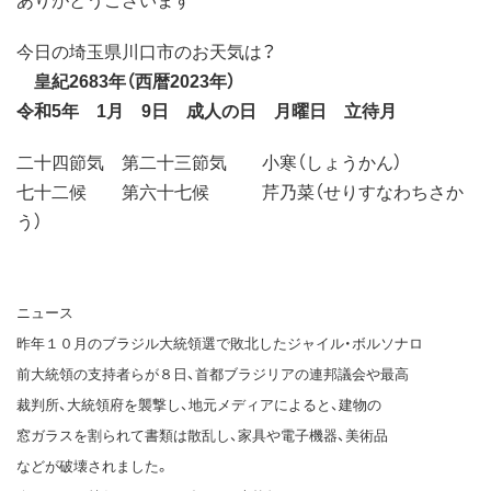
今日の埼玉県川口市のお天気は？
皇紀2683年（西暦2023年）
令和5年 1月 9日 成人の日 月曜日 立待月
二十四節気 第二十三節気 小寒（しょうかん）
七十二候 第六十七候 芹乃菜（せりすなわちさか
う）
ニュース
昨年１０月のブラジル大統領選で敗北したジャイル・ボルソナロ
前大統領の支持者らが８日、首都ブラジリアの連邦議会や最高
裁判所、大統領府を襲撃し、地元メディアによると、建物の
窓ガラスを割られて書類は散乱し、家具や電子機器、美術品
などが破壊されました。