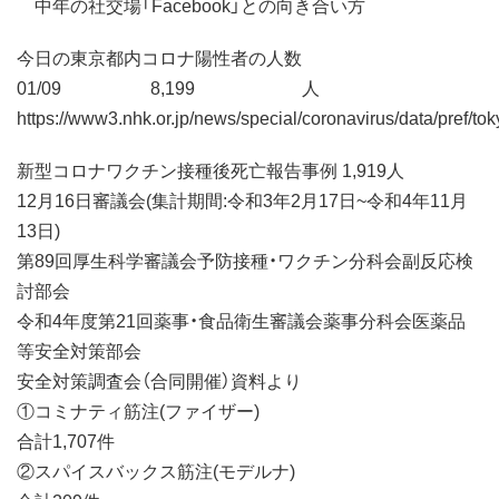
中年の社交場「Facebook」との向き合い方
今日の東京都内コロナ陽性者の人数
01/09 8,199 人
https://www3.nhk.or.jp/news/special/coronavirus/data/pref/tok
新型コロナワクチン接種後死亡報告事例 1,919人
12月16日審議会(集計期間:令和3年2月17日~令和4年11月
13日)
第89回厚生科学審議会予防接種・ワクチン分科会副反応検
討部会
令和4年度第21回薬事・食品衛生審議会薬事分科会医薬品
等安全対策部会
安全対策調査会（合同開催）資料より
①コミナティ筋注(ファイザー)
合計1,707件
②スパイスバックス筋注(モデルナ)