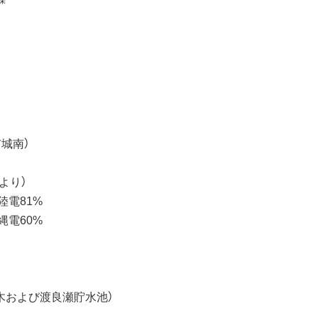
市城南）
)より）
陸電81%
縄電60%
草木および渡良瀬貯水池）