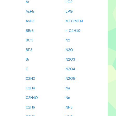
Ar
LO2
AsF5
LPG
AsH3
MFC/MFM
BBr3
n-C4H10
BCl3
N2
BF3
N2O
Br
N2O3
C
N2O4
C2H2
N2O5
C2H4
Na
C2H4O
Ne
C2H6
NF3