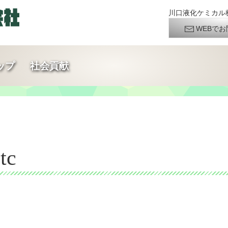
川口液化ケミカル株
WEBでお
ップ
社会貢献
tc