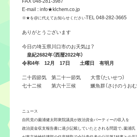
FAX 048-281-3987
E-mail : info★klchem.co.jp
TEL 048-282-3665
※★を@に代えてお知らせください
ありがとうございます
今日の埼玉県川口市のお天気は？
皇紀2682年（西暦2022年）
令和4年 12月 17日 土曜日 有明月
二十四節気 第二十一節気 大雪（たいせつ）
七十二候 第六十三候 鱖魚群（さけのうおむ
ニュース
自民党の薗浦健太郎衆院議員が政治資金パーティーの収入を
政治資金収支報告書に過少記載していたとされる問題で、薗浦氏
が東京地検特捜部の任意聴取で会計責任者の公設第1秘書との共