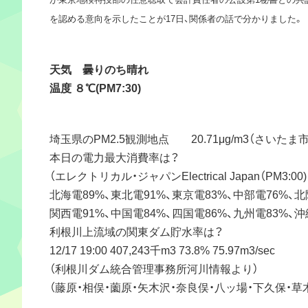
を認める意向を示したことが17日、関係者の話で分かりました。
天気 曇りのち晴れ
温度 ８℃(PM7:30)
埼玉県のPM2.5観測地点 20.71μg/m3（さいたま
本日の電力最大消費率は？
（エレクトリカル・ジャパンElectrical Japan（PM3:00
北海電89%、東北電91%、東京電83%、中部電76%、北
関西電91%、中国電84%、四国電86%、九州電83%、沖
利根川上流域の関東ダム貯水率は？
12/17 19:00 407,243千m3 73.8% 75.97m3/sec
（利根川ダム統合管理事務所河川情報より）
（藤原・相俣・薗原・矢木沢・奈良俣・八ッ場・下久保・