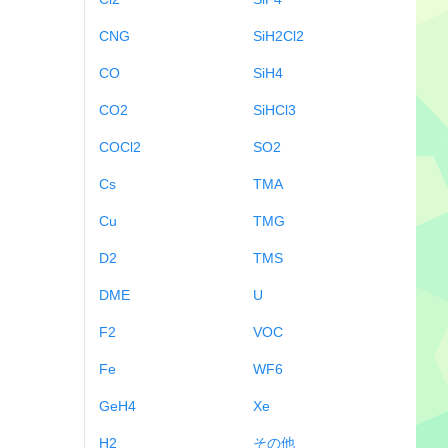
CNG
SiH2Cl2
CO
SiH4
CO2
SiHCl3
COCl2
SO2
Cs
TMA
Cu
TMG
D2
TMS
DME
U
F2
VOC
Fe
WF6
GeH4
Xe
H2
その他