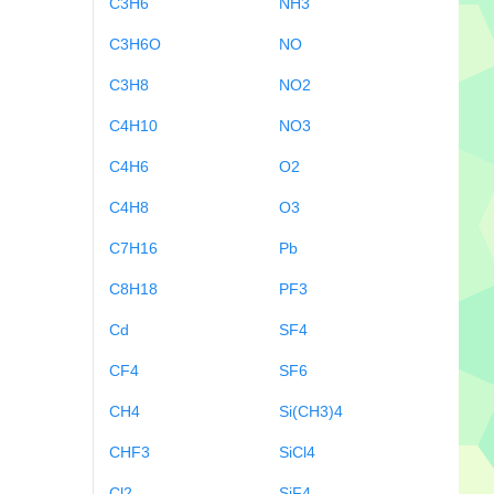
C3H6
NH3
C3H6O
NO
C3H8
NO2
C4H10
NO3
C4H6
O2
C4H8
O3
C7H16
Pb
C8H18
PF3
Cd
SF4
CF4
SF6
CH4
Si(CH3)4
CHF3
SiCl4
Cl2
SiF4