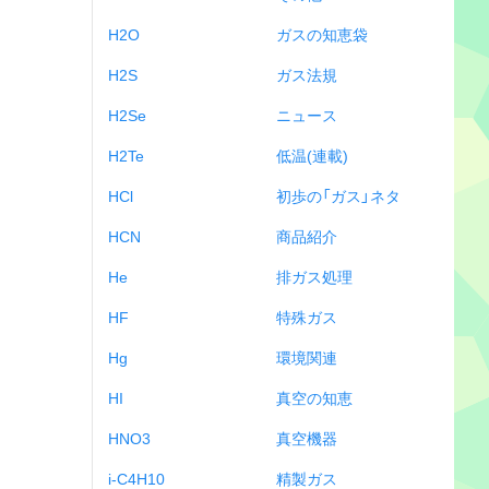
H2O
ガスの知恵袋
H2S
ガス法規
H2Se
ニュース
H2Te
低温(連載)
HCl
初歩の「ガス」ネタ
HCN
商品紹介
He
排ガス処理
HF
特殊ガス
Hg
環境関連
HI
真空の知恵
HNO3
真空機器
i-C4H10
精製ガス