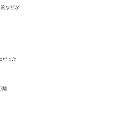
性質などが
上がった
距離