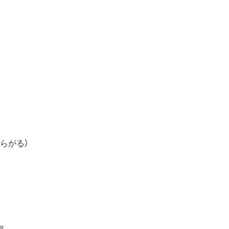
らがる）
謀