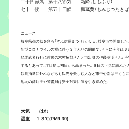
二十四節気 第十八節気 霜降（しもふり）
七十二候 第五十四候 楓蔦黄（もみじつたきば
ニュース
岐阜県都の秋を彩る「ぎふ信長まつり」が５日、岐阜市で開幕した
新型コロナウイルス禍に伴う３年ぶりの開催で、さらに今年は６
騎馬武者行列に俳優の木村拓哉さんと市出身の伊藤英明さんが
するとあって、注目度は初日から高まった。６日の下見に訪れた人
観覧抽選に外れながらも観光を楽しむ人など市中心部は早くも
地元の商店主や警備員は安全対策に気を引き締めた。
天気 はれ
温度 １３℃(PM9:30)