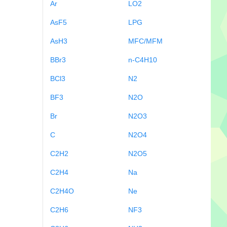
Ar
LO2
AsF5
LPG
AsH3
MFC/MFM
BBr3
n-C4H10
BCl3
N2
BF3
N2O
Br
N2O3
C
N2O4
C2H2
N2O5
C2H4
Na
C2H4O
Ne
C2H6
NF3