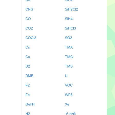
CNG
SiH2Cl2
CO
SiH4
CO2
SiHCl3
COCl2
SO2
Cs
TMA
Cu
TMG
D2
TMS
DME
U
F2
VOC
Fe
WF6
GeH4
Xe
H2
その他