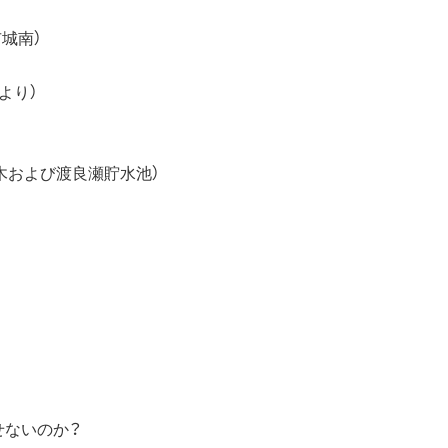
市城南）
)より）
草木および渡良瀬貯水池）
せないのか？