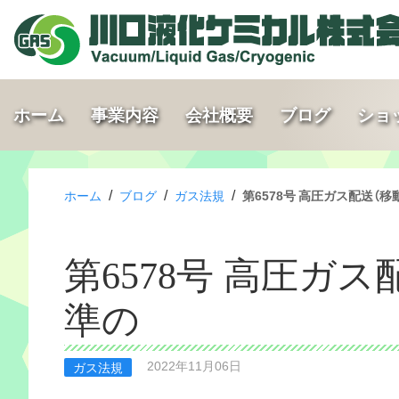
ホーム
事業内容
会社概要
ブログ
ショ
/
/
/
ホーム
ブログ
ガス法規
第6578号 高圧ガス配送（
第6578号 高圧ガ
準の
2022年11月06日
ガス法規