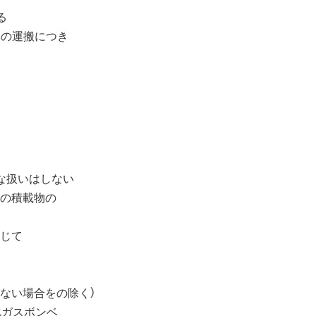
る
ベの運搬につき
な扱いはしない
他の積載物の
閉じて
ない場合をの除く）
化ガスボンベ