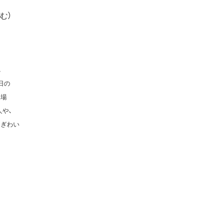
む）
。
日の
登場
や、
にぎわい