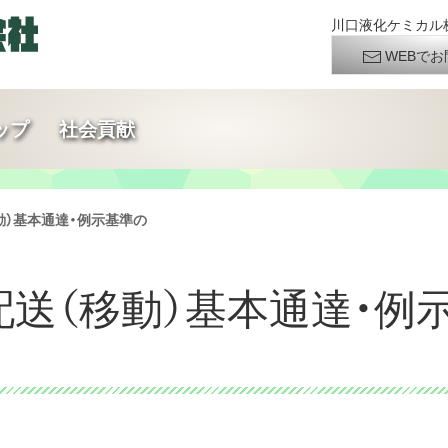
川口液化ケミカル株
WEBでお
ップ
社会貢献
移動）基本通達・例示基準の
ス配送（移動）基本通達・例