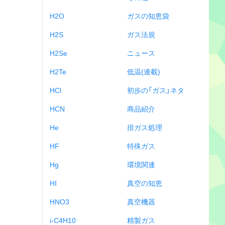
H2O
ガスの知恵袋
H2S
ガス法規
H2Se
ニュース
H2Te
低温(連載)
HCl
初歩の「ガス」ネタ
HCN
商品紹介
He
排ガス処理
HF
特殊ガス
Hg
環境関連
HI
真空の知恵
HNO3
真空機器
i-C4H10
精製ガス