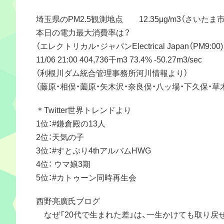
埼玉県のPM2.5観測地点 12.35μg/m3（さいたま
本日の電力最大消費率は？
（エレクトリカル・ジャパンElectrical Japan（PM9:00
11/06 21:00 404,736千m3 73.4% -50.27m3/sec
（利根川ダム統合管理事務所河川情報より）
（藤原・相俣・薗原・矢木沢・奈良俣・八ッ場・下久保・
＊Twitter世界トレンドより
1位：#鎌倉殿の13人
2位：天気の子
3位：#すとぷり4thアルバムHWG
4位： ウマ娘3期
5位：#カトゥーン同時再生会
西野亮廣氏ブログ
なぜ「20代で生まれた差」は、一生かけても取り戻