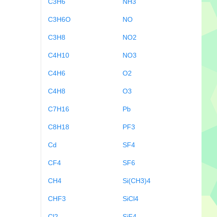
C3H6
NH3
C3H6O
NO
C3H8
NO2
C4H10
NO3
C4H6
O2
C4H8
O3
C7H16
Pb
C8H18
PF3
Cd
SF4
CF4
SF6
CH4
Si(CH3)4
CHF3
SiCl4
Cl2
SiF4