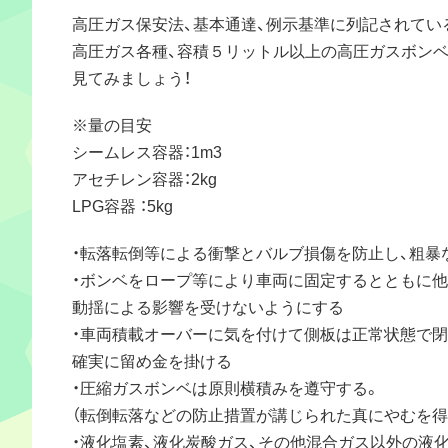
高圧ガス保安法、基本通達、例示基準に列記されてい
高圧ガス各種、容積５リットル以上の高圧ガスボン
見てみましょう！
※量の目安
シームレス容器：1m3
アセチレン容器：2kg
LPG容器 ：5kg
・転落転倒等による衝撃とバルブ損傷を防止し、粗暴
・ボンベをロープ等により車両に固定するとともに
動揺による影響を受けないようにする
・車両積載オーバーに気を付けて側板は正常状態で
確実に留め金を掛ける
・圧縮ガスボンベは原則横積みを遵守する。
（転倒転落などの防止措置が講じられた真にやむを得
・液化塩素、液化炭酸ガス、その他混合ガス以外の液