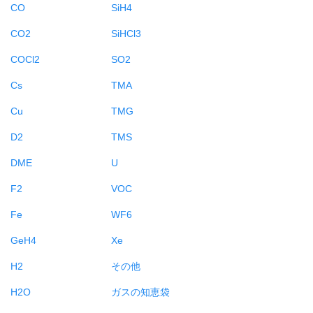
CO
SiH4
CO2
SiHCl3
COCl2
SO2
Cs
TMA
Cu
TMG
D2
TMS
DME
U
F2
VOC
Fe
WF6
GeH4
Xe
H2
その他
H2O
ガスの知恵袋