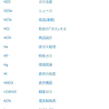
H2S
ガス法規
H2Se
ニュース
H2Te
低温(連載)
HCl
初歩の「ガス」ネタ
HCN
商品紹介
He
排ガス処理
HF
特殊ガス
Hg
環境関連
HI
真空の知恵
HNO3
真空機器
i-C4H10
精製ガス
KCN
電気制御系