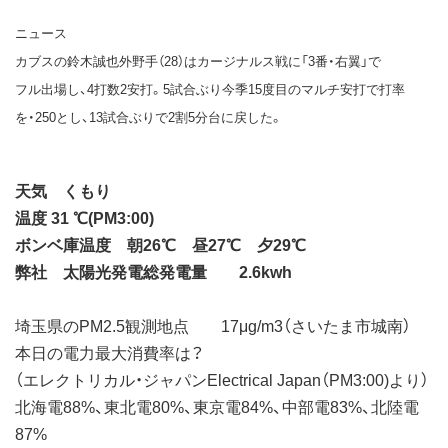
ニュース
カブスの鈴木誠也外野手（28）はカージナルス戦に「3番・右翼」で
フル出場し、4打数2安打。5試合ぶり今季15度目のマルチ安打で打率
を・250とし、13試合ぶりで2割5分台に戻した。
天気 くもり
温度 31 ℃(PM3:00)
ボンベ庫温度 朝26℃ 昼27℃ 夕29℃
弊社 太陽光発電総発電量 2.6kwh
埼玉県のPM2.5観測地点 17μg/m3（さいたま市城南）
本日の電力最大消費率は？
（エレクトリカル・ジャパンElectrical Japan（PM3:00)より）
北海電88%、東北電80%、東京電84%、中部電83%、北陸電
87%