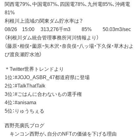
関西電79%、中国電87%、四国電78%、九州電85%、沖縄電
81%
利根川上流域の関東ダム貯水率は？
08/26 15:00 313,276千m3 85% 50.03m3/sec
（利根川ダム統合管理事務所河川情報より）
（藤原・相俣・薗原・矢木沢・奈良俣・八ッ場・下久保・草木およ
び渡良瀬貯水池）
＊Twitter世界トレンドより
1位：#JOJO_ASBR_47都道府県に登場
2位：#TalkThatTalk
3位：#ごはんに合わないもの選手権
4位：#anisama
5位：りゅうちぇる
西野亮廣氏ブログ
キンコン西野が、自分のNFTの価値を下げる理由