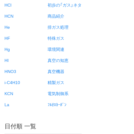
HCl
初歩の「ガス」ネタ
HCN
商品紹介
He
排ガス処理
HF
特殊ガス
Hg
環境関連
HI
真空の知恵
HNO3
真空機器
i-C4H10
精製ガス
KCN
電気制御系
La
ﾌﾙｵﾛｶｰﾎﾞﾝ
日付順 一覧