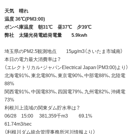
天気 晴れ
温度 36℃(PM3:00)
ボンベ庫温度 朝31℃ 昼37℃ 夕39℃
弊社 太陽光発電総発電量 5.9kwh
埼玉県のPM2.5観測地点 15μg/m3（さいたま市城南）
本日の電力最大消費率は？
（エレクトリカル・ジャパンElectrical Japan（PM3:00)より）
北海電91%、東北電80%、東京電90%、中部電88%、北陸電
88%
関西電91%、中国電83%、四国電79%、九州電82%、沖縄電
73%
利根川上流域の関東ダム貯水率は？
06/28 15:00 381,359千m3 69.1%
61.74m3/sec
（利根川ダム統合管理事務所河川情報より）