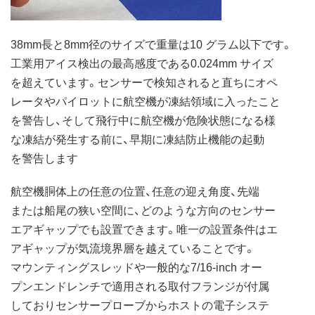
38mm長と8mm径のサイズで重量は10 グラム以下です。
工業用アイス検出の最高感度である0.024mm サイズ
を超えています。センサーで検知されると直ちにオペ
レータやパイロットに航空機が凍結領域に入ったこと
を警告し、そして飛行中に航空機が危険状態になる様
な凍結が発生する前に、早期に凍結防止機能の起動
を警告します
航空機胴体上の任意の位置、任意の迎え角度、先端
または船尾の狭い空間に、どのような方向のセンサー
エアギャップでも設置できます。唯一の設置条件はエ
アギャップが気流境界層を越えていることです。
マウンティングスレッドや一般的な7/16-inch オー
プンエンドレンチで適用される取付フランジが付属
しておりセンサープローブからホストの電子システ