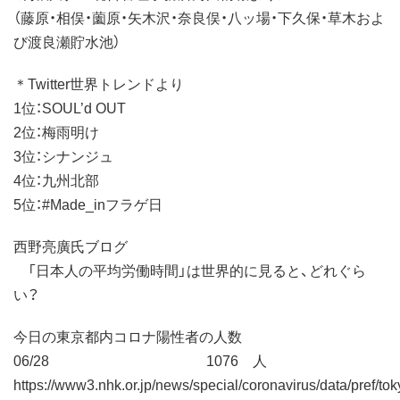
（藤原・相俣・薗原・矢木沢・奈良俣・八ッ場・下久保・草木およ
び渡良瀬貯水池）
＊Twitter世界トレンドより
1位：SOUL’d OUT
2位：梅雨明け
3位：シナンジュ
4位：九州北部
5位：#Made_inフラゲ日
西野亮廣氏ブログ
「日本人の平均労働時間」は世界的に見ると、どれぐら
い？
今日の東京都内コロナ陽性者の人数
06/28 1076 人
https://www3.nhk.or.jp/news/special/coronavirus/data/pref/tok