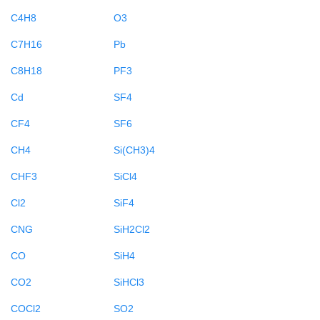
C4H8
O3
C7H16
Pb
C8H18
PF3
Cd
SF4
CF4
SF6
CH4
Si(CH3)4
CHF3
SiCl4
Cl2
SiF4
CNG
SiH2Cl2
CO
SiH4
CO2
SiHCl3
COCl2
SO2