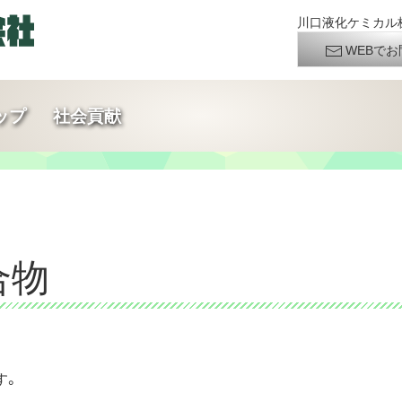
川口液化ケミカル株
WEBでお
ップ
社会貢献
合物
す。