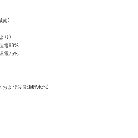
城南）
)より）
陸電88%
縄電75%
草木および渡良瀬貯水池）