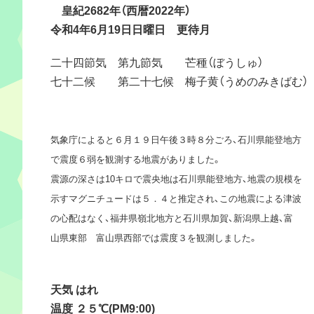
皇紀2682年（西暦2022年）
令和4年6月19日日曜日 更待月
二十四節気 第九節気 芒種（ぼうしゅ）
七十二候 第二十七候 梅子黄（うめのみきばむ）
気象庁によると６月１９日午後３時８分ごろ、石川県能登地方
で震度６弱を観測する地震がありました。
震源の深さは10キロで震央地は石川県能登地方、地震の規模を
示すマグニチュードは５．４と推定され、この地震による津波
の心配はなく、福井県嶺北地方と石川県加賀、新潟県上越、富
山県東部 富山県西部では震度３を観測しました。
天気 はれ
温度 ２５℃(PM9:00)