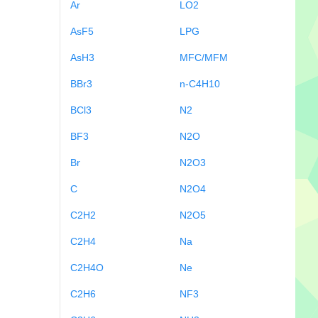
Ar
LO2
AsF5
LPG
AsH3
MFC/MFM
BBr3
n-C4H10
BCl3
N2
BF3
N2O
Br
N2O3
C
N2O4
C2H2
N2O5
C2H4
Na
C2H4O
Ne
C2H6
NF3