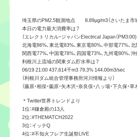
埼玉県のPM2.5観測地点 8.89μg/m3（さいたま市
本日の電力最大消費率は？
（エレクトリカル・ジャパンElectrical Japan（PM3:00
北海電86%、東北電83%、東京電80%、中部電77%、北
関西電77%、中国電78%、四国電73%、九州電80%、沖
利根川上流域の関東ダム貯水率は？
06/19 21:00 437,614千m3 79.3% 144.00m3/sec
（利根川ダム統合管理事務所河川情報より）
（藤原・相俣・薗原・矢木沢・奈良俣・八ッ場・下久保・
＊Twitter世界トレンドより
1位：#鎌倉殿の13人
2位：#THEMATCH2022
3位：イッテQ
4位：#不知火フレア生誕祭LIVE