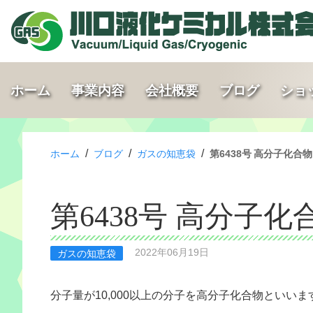
ホーム
事業内容
会社概要
ブログ
ショ
/
/
/
ホーム
ブログ
ガスの知恵袋
第6438号 高分子化合物
第6438号 高分子化
2022年06月19日
ガスの知恵袋
分子量が10,000以上の分子を高分子化合物といいま