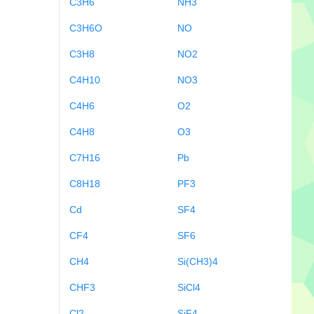
C3H6
NH3
C3H6O
NO
C3H8
NO2
C4H10
NO3
C4H6
O2
C4H8
O3
C7H16
Pb
C8H18
PF3
Cd
SF4
CF4
SF6
CH4
Si(CH3)4
CHF3
SiCl4
Cl2
SiF4