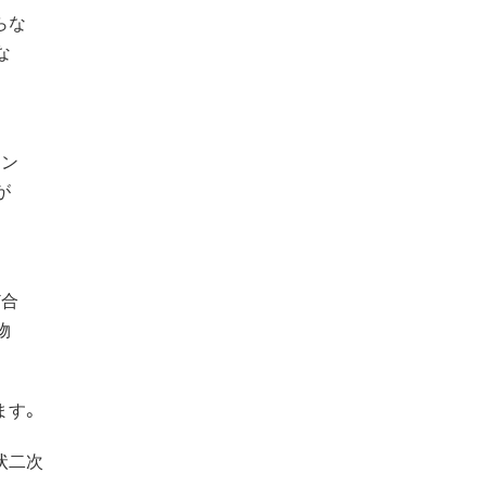
らな
な
タン
が
ど合
物
ます。
状二次