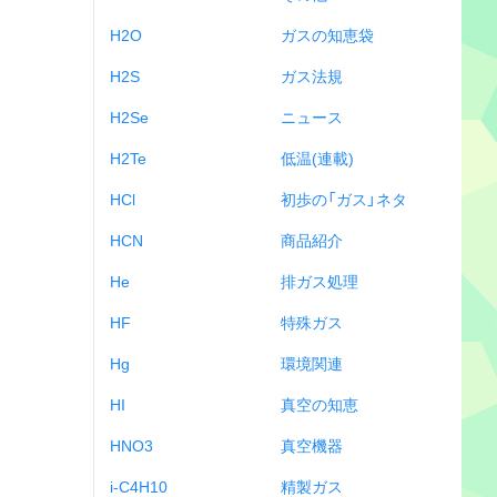
H2O
ガスの知恵袋
H2S
ガス法規
H2Se
ニュース
H2Te
低温(連載)
HCl
初歩の「ガス」ネタ
HCN
商品紹介
He
排ガス処理
HF
特殊ガス
Hg
環境関連
HI
真空の知恵
HNO3
真空機器
i-C4H10
精製ガス