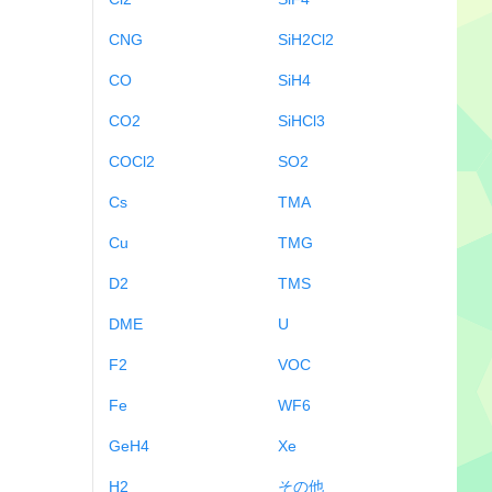
CNG
SiH2Cl2
CO
SiH4
CO2
SiHCl3
COCl2
SO2
Cs
TMA
Cu
TMG
D2
TMS
DME
U
F2
VOC
Fe
WF6
GeH4
Xe
H2
その他