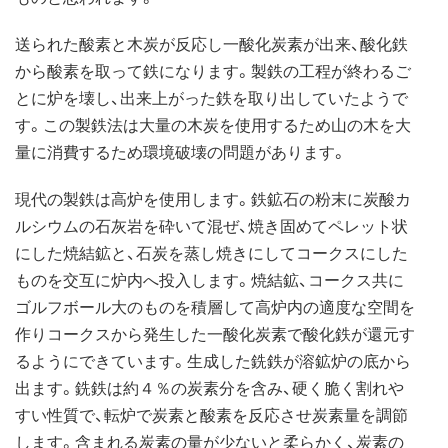
送られた酸素と木炭が反応し一酸化炭素が出来、酸化鉄
から酸素を取って鉄になります。製鉄の工程が終わるご
とに炉を壊し、出来上がった鉄を取り出していたようで
す。この製鉄法は大量の木炭を使用するため山の木を大
量に消費するため環境破壊の問題があります。
現代の製鉄は高炉を使用します。鉄鉱石の粉末に炭酸カ
ルシウムの石灰岩を砕いて混ぜ、焼き固めてペレット状
にした焼結鉱と、石炭を蒸し焼きにしてコークスにした
ものを交互に炉内へ投入します。焼結鉱、コークス共に
ゴルフボール大のものを積層して高炉内の適度な空間を
作りコークスから発生した一酸化炭素で酸化鉄が還元す
るようにできています。生成した銑鉄が溶鉱炉の底から
出ます。銑鉄は約４％の炭素分を含み、硬く脆く割れや
すい性質で、転炉で炭素と酸素を反応させ炭素量を調節
します。含まれる炭素の量が少ないと柔らかく、炭素の