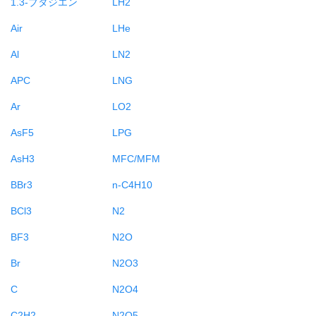
1.3-ブタジエン
LH2
Air
LHe
Al
LN2
APC
LNG
Ar
LO2
AsF5
LPG
AsH3
MFC/MFM
BBr3
n-C4H10
BCl3
N2
BF3
N2O
Br
N2O3
C
N2O4
C2H2
N2O5