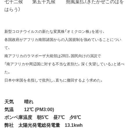
七十二候 第五十九候 朔風葉払（きたかぜこのはを
はらう）
新型コロナウイルスの新たな変異株「オミクロン株」を巡り、
各国政府がアフリカ南部諸国からの入国規制を強めていることについ
て、
南アフリカのラマポーザ大統領は28日、国民向けの演説で
「南アフリカや周辺国に対する不当な差別だ。深く失望している」と述べ
た。
日本や米国を名指しで批判し、直ちに撤回するよう求めた。
天気 晴れ
気温 12℃ (PM3:00)
ボンベ庫温度 朝5℃ 昼7℃ 夕8℃
弊社 太陽光発電総発電量 13.1kwh