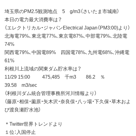
埼玉県のPM2.5観測地点 5 g/m3（さいたま市城南）
本日の電力最大消費率は？
（エレクトリカル・ジャパンElectrical Japan（PM3:00)より）
北海電79%、東北電77%、東京電87%、中部電79%、北陸電
74%
関西電79%、中国電89% 四国電78%、九州電68%、沖縄電
61%
利根川上流域の関東ダム貯水率は？
11/29 15:00 475,485 千m3 86.2 ％
39.58 m3/sec
（利根川ダム統合管理事務所河川情報より）
（藤原・相俣・薗原・矢木沢・奈良俣・八ッ場・下久保・草木およ
び渡良瀬貯水池）
＊Twitter世界トレンドより
１位：入国停止