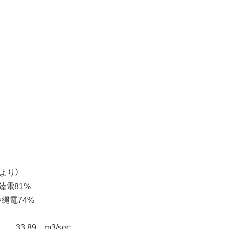
)より）
陸電81%
沖縄電74%
33.89 m3/sec