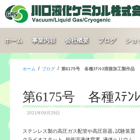
ホーム
事業内容
会社概要
ブログ
ショ
/
/
ホーム
ブログ
第6175号 各種ｽﾃﾝﾚｽ溶接加工製作品
第6175号 各種ｽﾃ
2021年09月29日
ステンレス製の高圧ガス配管や高圧容器、試験装置
クライオスタット、超低温液体窒素、液体ヘリウム