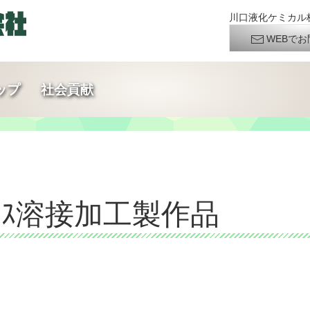
川口液化ケミカル株
WEBでお
ップ
社会貢献
ﾝﾚｽ溶接加工製作品