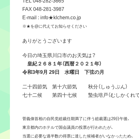
TEL 048-282-3665
FAX 048-281-3987
E-mail : info★klchem.co.jp
※★を@に代えてお知らせください
ありがとうございます
今日の埼玉県川口市のお天気は？
皇紀２６８１年（西暦２０２１年）
令和3年9月 29日 水曜日 下弦の月
二十四節気 第十六節気 秋分（しゅうぶん）
七十二候 第四十七候 蟄虫培戸（むしかくれて
菅義偉首相の自民党総裁任期満了に伴う総裁選は29日午後、
東京都内のホテルで国会議員の投票が行われたが、
当選に必要な過半数の得票に達した候補者がいなかったため、