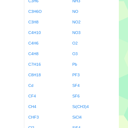
C3H6
NH3
C3H6O
NO
C3H8
NO2
C4H10
NO3
C4H6
O2
C4H8
O3
C7H16
Pb
C8H18
PF3
Cd
SF4
CF4
SF6
CH4
Si(CH3)4
CHF3
SiCl4
Cl2
SiF4