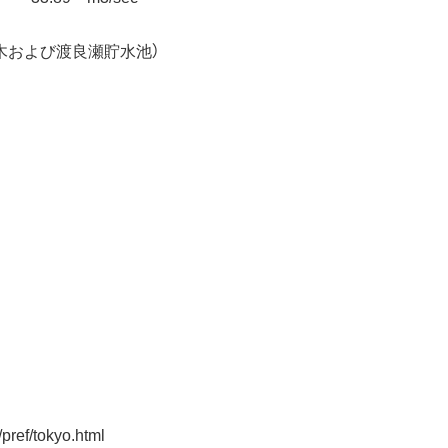
草木および渡良瀬貯水池）
pref/tokyo.html