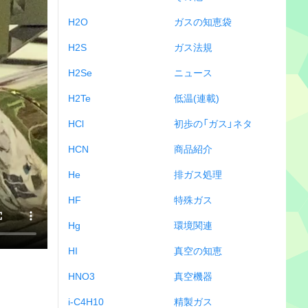
H2O
ガスの知恵袋
H2S
ガス法規
H2Se
ニュース
H2Te
低温(連載)
HCl
初歩の「ガス」ネタ
HCN
商品紹介
He
排ガス処理
HF
特殊ガス
Hg
環境関連
HI
真空の知恵
HNO3
真空機器
i-C4H10
精製ガス