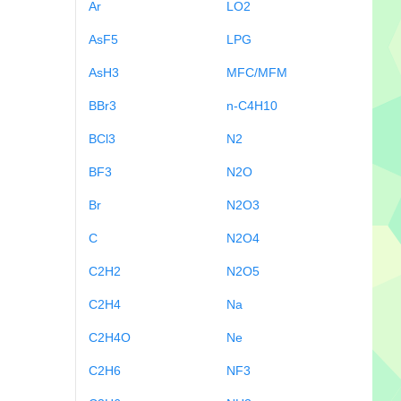
Ar
LO2
AsF5
LPG
AsH3
MFC/MFM
BBr3
n-C4H10
BCl3
N2
BF3
N2O
Br
N2O3
C
N2O4
C2H2
N2O5
C2H4
Na
C2H4O
Ne
C2H6
NF3