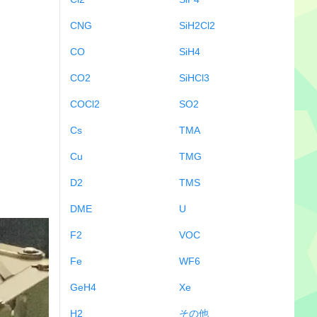
CNG
SiH2Cl2
CO
SiH4
CO2
SiHCl3
COCl2
SO2
Cs
TMA
Cu
TMG
D2
TMS
DME
U
F2
VOC
Fe
WF6
GeH4
Xe
H2
その他