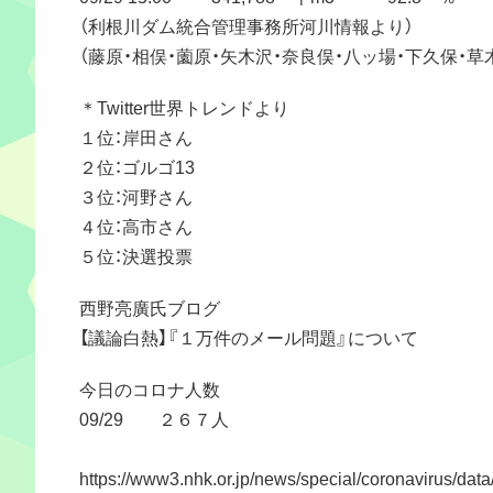
（利根川ダム統合管理事務所河川情報より）
（藤原・相俣・薗原・矢木沢・奈良俣・八ッ場・下久保・
＊Twitter世界トレンドより
１位：岸田さん
２位：ゴルゴ13
３位：河野さん
４位：高市さん
５位：決選投票
西野亮廣氏ブログ
【議論白熱】『１万件のメール問題』について
今日のコロナ人数
09/29 ２６７人
https://www3.nhk.or.jp/news/special/coronavirus/data/