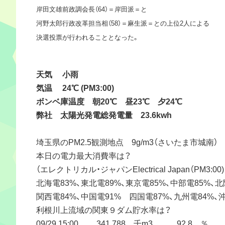
岸田文雄前政調会長（64）＝岸田派＝と
河野太郎行政改革担当相（58）＝麻生派＝との上位2人による
決選投票が行われることとなった。
天気 小雨
気温 24℃ (PM3:00)
ボンベ庫温度 朝20℃ 昼23℃ 夕24℃
弊社 太陽光発電総発電量 23.6kwh
埼玉県のPM2.5観測地点 9g/m3（さいたま市城南）
本日の電力最大消費率は？
（エレクトリカル・ジャパンElectrical Japan（PM3:00
北海電83%、東北電89%、東京電85%、中部電85%、北
関西電84%、中国電91% 四国電87%、九州電84%、
利根川上流域の関東９ダム貯水率は？
09/29 15:00 341,788 千m3 92.8 ％ 