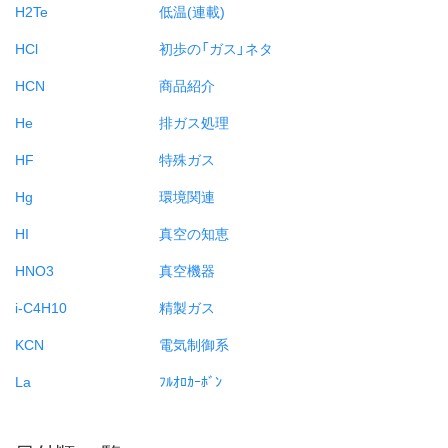
H2Te
低温(連載)
HCl
初歩の「ガス」ネタ
HCN
商品紹介
He
排ガス処理
HF
特殊ガス
Hg
環境関連
HI
真空の知恵
HNO3
真空機器
i-C4H10
精製ガス
KCN
電気制御系
La
ﾌﾙｵﾛｶｰﾎﾞﾝ