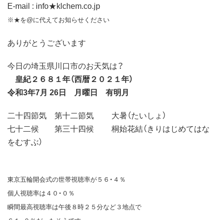
E-mail : info★klchem.co.jp
※★を@に代えてお知らせください
ありがとうございます
今日の埼玉県川口市のお天気は？
皇紀２６８１年（西暦２０２１年）
令和3年7月 26日 月曜日 有明月
二十四節気 第十二節気 大暑（たいしょ）
七十二候 第三十四候 桐始花結（きりはじめてはな
をむすぶ）
東京五輪開会式の世帯視聴率が５６・４％
個人視聴率は４０・０％
瞬間最高視聴率は午後８時２５分など３地点で