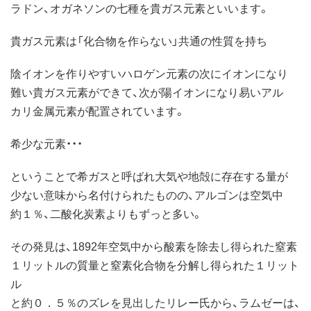
ラドン、オガネソンの七種を貴ガス元素といいます。
貴ガス元素は「化合物を作らない」共通の性質を持ち
陰イオンを作りやすいハロゲン元素の次にイオンになり
難い貴ガス元素ができて、次が陽イオンになり易いアル
カリ金属元素が配置されています。
希少な元素・・・
ということで希ガスと呼ばれ大気や地殻に存在する量が
少ない意味から名付けられたものの、アルゴンは空気中
約１％、二酸化炭素よりもずっと多い。
その発見は、1892年空気中から酸素を除去し得られた窒素
１リットルの質量と窒素化合物を分解し得られた１リット
ル
と約０．５％のズレを見出したリレー氏から、ラムゼーは、