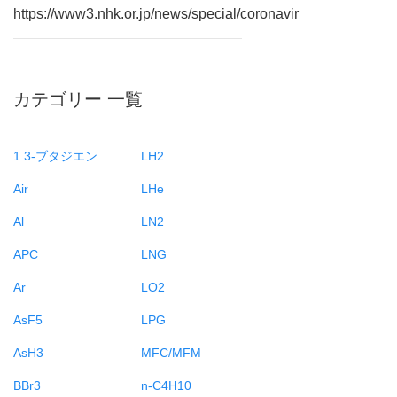
https://www3.nhk.or.jp/news/special/coronavir
カテゴリー 一覧
1.3-ブタジエン
LH2
Air
LHe
Al
LN2
APC
LNG
Ar
LO2
AsF5
LPG
AsH3
MFC/MFM
BBr3
n-C4H10