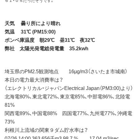
６１・０％だったそうです。
天気 曇り所により晴れ
気温 31℃ (PM15:00)
ボンベ庫温度 朝29℃ 昼31℃ 夜32℃
弊社 太陽光発電総発電量 35.2kwh
埼玉県のPM2.5観測地点 16μg/m3（さいたま市城南）
本日の電力最大消費率は？
（エレクトリカル・ジャパンElectrical Japan（PM3:00)より）
北海電80%、東北電72%、東京電85%、中部電86%、北陸電
81%
関西電89%、中国電88% 四国電77%、九州電77%、沖縄電
73%
利根川上流域の関東９ダム貯水率は？
07/26 14:00 363,656千m3 98.7 % 17.04 m3/sec