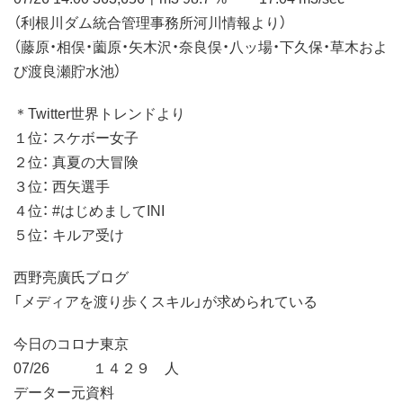
（利根川ダム統合管理事務所河川情報より）
（藤原・相俣・薗原・矢木沢・奈良俣・八ッ場・下久保・草木およ
び渡良瀬貯水池）
＊Twitter世界トレンドより
１位： スケボー女子
２位： 真夏の大冒険
３位： 西矢選手
４位： #はじめましてINI
５位： キルア受け
西野亮廣氏ブログ
「メディアを渡り歩くスキル」が求められている
今日のコロナ東京
07/26 １４２９ 人
データー元資料