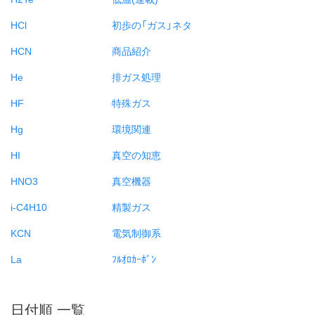
HCl
初歩の「ガス」ネタ
HCN
商品紹介
He
排ガス処理
HF
特殊ガス
Hg
環境関連
HI
真空の知恵
HNO3
真空機器
i-C4H10
精製ガス
KCN
電気制御系
La
ﾌﾙｵﾛｶｰﾎﾞﾝ
日付順 一覧