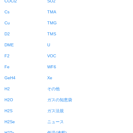
COCl2
SO2
Cs
TMA
Cu
TMG
D2
TMS
DME
U
F2
VOC
Fe
WF6
GeH4
Xe
H2
その他
H2O
ガスの知恵袋
H2S
ガス法規
H2Se
ニュース
H2Te
低温(連載)