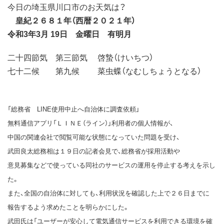
今日の埼玉県川口市のお天気は？
皇紀２６８１年（西暦２０２１年）
令和3年3月 19日 金曜日 有明月
二十四節気 第三節気 啓蟄（けいちつ）
七十二候 第九候 菜虫蝶（なむしちょうとなる）
「総務省 LINE使用中止へ自治体に調査依頼」
無料通信アプリ「ＬＩＮＥ（ライン）」利用者の個人情報が、
中国の関連会社で閲覧可能な状態になっていた問題を受け、
武田良太総務相は１９日の記者会見で、総務省が採用活動や
意見募集などで使っている同社のサービスの運用を停止する考えを示し
た。
また、全国の自治体に対しても、利用状況を確認した上で２６日までに
報告するよう求めたことを明らかにした。
武田氏は「ユーザーが安心して電気通信サービスを利用できる環境を確