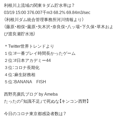
利根川上流域の関東９ダム貯水率は？
03/19 15:00 376.007千m3 68.2% 69.84m3/sec
（利根川ダム統合管理事務所河川情報より）
（藤原・相俣・薗原・矢木沢・奈良俣・八ッ場・下久保・草木およ
び渡良瀬貯水池）
＊Twitter世界トレンドより
１位：#一番プレイ時間長かったゲーム
２位：#日本アカデミー44
３位：コロナ長期化
４位：麻生財務相
５位：BANANA FISH
西野亮廣氏ブログ by Ameba
たったの「知識不足」で死ぬな【キンコン西野】
今日のコロナ東京都感染者数は？