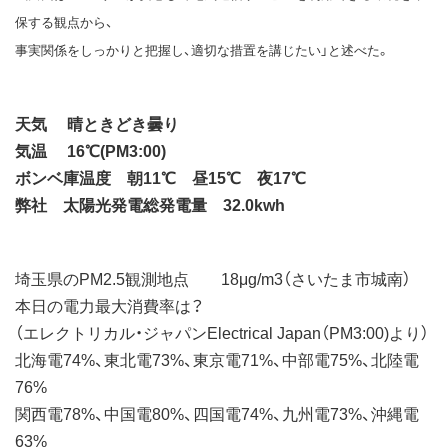
保する観点から、
事実関係をしっかりと把握し、適切な措置を講じたい」と述べた。
天気 晴ときどき曇り
気温 16℃(PM3:00)
ボンベ庫温度 朝11℃ 昼15℃ 夜17℃
弊社 太陽光発電総発電量 32.0kwh
埼玉県のPM2.5観測地点 18μg/m3（さいたま市城南）
本日の電力最大消費率は？
（エレクトリカル・ジャパンElectrical Japan（PM3:00)より）
北海電74%、東北電73%、東京電71%、中部電75%、北陸電
76%
関西電78%、中国電80%、四国電74%、九州電73%、沖縄電
63%