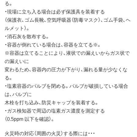
る。
・現場に立ち入る場合は必ず保護具を装着する
（保護衣、ゴム長靴、空気呼吸器（防毒マスク）、ゴム手袋、ヘ
ルメット）。
・消石灰を散布する。
・容器が倒れている場合は、容器を立てる※。
※容器は立てることにより、液状での漏えいからガス状で
の漏えいに
変わるため、容器内の圧力が下がり、漏れる量が少なくな
る。
・塩素容器のバルブを閉める。バルブが破損している場合
は、バルブに
木栓を打ち込み、防災キャップを装着する。
・ガス検知器で周辺の塩素ガス濃度を測定する
（0.5ppm 以下を確認）。
火災時の対応（周囲の火災）する際には・・・