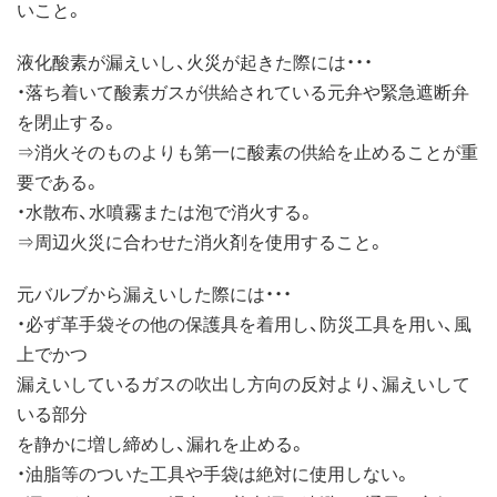
いこと。
液化酸素が漏えいし、火災が起きた際には・・・
・落ち着いて酸素ガスが供給されている元弁や緊急遮断弁
を閉止する。
⇒消火そのものよりも第一に酸素の供給を止めることが重
要である。
・水散布、水噴霧または泡で消火する。
⇒周辺火災に合わせた消火剤を使用すること。
元バルブから漏えいした際には・・・
・必ず革手袋その他の保護具を着用し、防災工具を用い、風
上でかつ
漏えいしているガスの吹出し方向の反対より、漏えいして
いる部分
を静かに増し締めし、漏れを止める。
・油脂等のついた工具や手袋は絶対に使用しない。