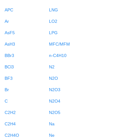
APC
LNG
Ar
LO2
AsF5
LPG
AsH3
MFC/MFM
BBr3
n-C4H10
BCl3
N2
BF3
N2O
Br
N2O3
C
N2O4
C2H2
N2O5
C2H4
Na
C2H4O
Ne