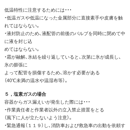
低温特性に注意するためには・・・
・低温ガスや低温になった金属部分に直接素手や皮膚を触
れてはならない。
・液封防止のため、液配管の前後のバルブを同時に閉めて中
に液を封じ込
めてはならない。
・霜が融解、氷結を繰り返していると、次第に氷が成長し、
氷の膨張に
よって配管を損傷するため、溶かす必要がある
（40℃未満の温水や温湿布等）。
５，塩素ガスの場合
容器からガス漏えいが発生した際には・・・
・作業責任者と作業者以外の立入禁止措置をとる
（風下に人が立たないよう注意）。
・緊急通報（１１９）し、消防車および救急車の出動を依頼す