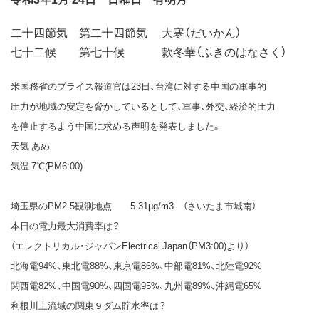
二十四節気 第二十四節気 大寒（だいかん）
七十二候 第七十候 款冬華（ふきのはなさく）
米国務省のプライス報道官は23日、台湾に対する中国の軍事的
圧力が地域の安定を脅かしているとして、軍事、外交、経済的圧力
を停止するよう中国に求める声明を発表しました。
天気 あめ
気温 7℃(PM6:00)
埼玉県のPM2.5観測地点 5.31μg/m3 （さいたま市城南）
本日の電力最大消費率は？
（エレクトリカル・ジャパンElectrical Japan（PM3:00)より）
北海電94%、東北電88%、東京電86%、中部電81%、北陸電92%
関西電82%、中国電90%、四国電95%、九州電89%、沖縄電65%
利根川上流域の関東９ダム貯水率は？