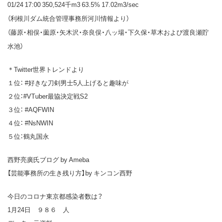
01/24 17:00 350,524千m3 63.5% 17.02m3/sec
（利根川ダム統合管理事務所河川情報より）
（藤原・相俣・薗原・矢木沢・奈良俣・八ッ場・下久保・草木および渡良瀬貯
水池）
＊Twitter世界トレンドより
１位： #好きな刀剣男士5人上げると趣味が
２位：#VTuber最協決定戦S2
３位： #AQFWIN
４位： #NsNWIN
５位：鶴丸国永
西野亮廣氏ブログ by Ameba
【芸能事務所の生き残り方】by キンコン西野
今日のコロナ東京都感染者数は？
1月24日 ９８６ 人