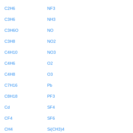
C2H6
NF3
C3H6
NH3
C3H6O
NO
C3H8
NO2
C4H10
NO3
C4H6
O2
C4H8
O3
C7H16
Pb
C8H18
PF3
Cd
SF4
CF4
SF6
CH4
Si(CH3)4