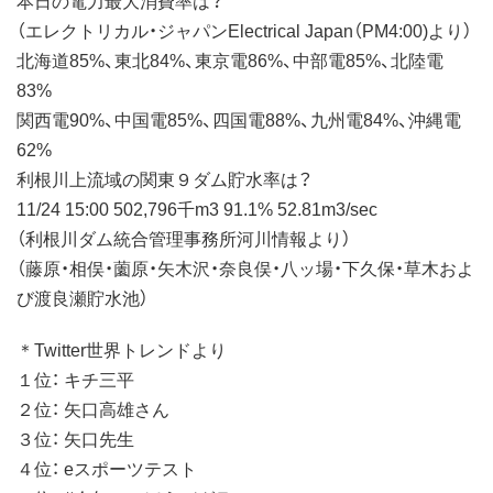
（エレクトリカル・ジャパンElectrical Japan（PM4:00)より）
北海道85%、東北84%、東京電86%、中部電85%、北陸電
83%
関西電90%、中国電85%、四国電88%、九州電84%、沖縄電
62%
利根川上流域の関東９ダム貯水率は？
11/24 15:00 502,796千m3 91.1% 52.81m3/sec
（利根川ダム統合管理事務所河川情報より）
（藤原・相俣・薗原・矢木沢・奈良俣・八ッ場・下久保・草木およ
び渡良瀬貯水池）
＊Twitter世界トレンドより
１位： キチ三平
２位： 矢口高雄さん
３位： 矢口先生
４位： eスポーツテスト