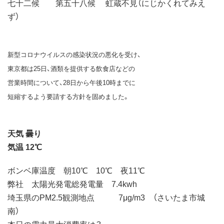
七十二候 第五十八候 虹蔵不見（にじかくれてみえ
ず）
新型コロナウイルスの感染状況の悪化を受け、
東京都は25日、酒類を提供する飲食店などの
営業時間について、28日から午後10時までに
短縮するよう要請する方針を固めました。
天気 曇り
気温 12℃
ボンベ庫温度 朝10℃ 10℃ 夜11℃
弊社 太陽光発電総発電量 7.4kwh
埼玉県のPM2.5観測地点 7μg/m3 （さいたま市城
南）
本日の電力最大消費率は？