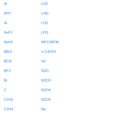
Al
LN2
APC
LNG
Ar
LO2
AsF5
LPG
AsH3
MFC/MFM
BBr3
n-C4H10
BCl3
N2
BF3
N2O
Br
N2O3
C
N2O4
C2H2
N2O5
C2H4
Na