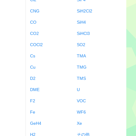
CNG
SiH2Cl2
CO
SiH4
CO2
SiHCl3
COCl2
SO2
Cs
TMA
Cu
TMG
D2
TMS
DME
U
F2
VOC
Fe
WF6
GeH4
Xe
H2
その他