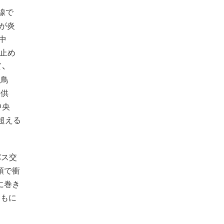
車線で
が炎
中
行止め
、
立鳥
子供
中央
超える
パス交
頭で衝
に巻き
ともに