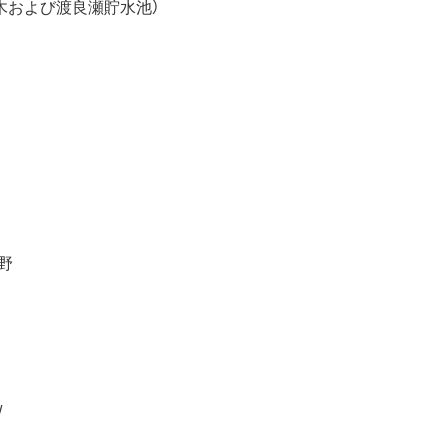
草木および渡良瀬貯水池）
野
/