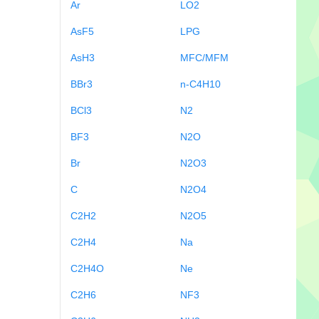
Ar
LO2
AsF5
LPG
AsH3
MFC/MFM
BBr3
n-C4H10
BCl3
N2
BF3
N2O
Br
N2O3
C
N2O4
C2H2
N2O5
C2H4
Na
C2H4O
Ne
C2H6
NF3