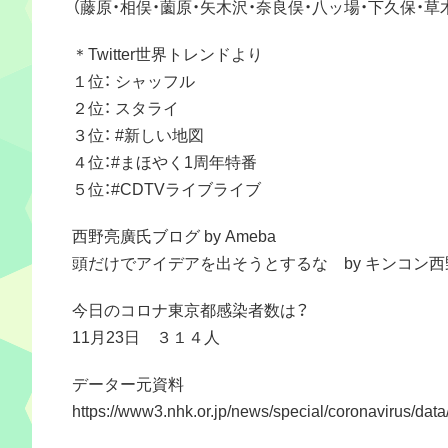
（藤原・相俣・薗原・矢木沢・奈良俣・八ッ場・下久保・
＊Twitter世界トレンドより
１位： シャッフル
２位： スタライ
３位： #新しい地図
４位：#まほやく1周年特番
５位：#CDTVライブライブ
西野亮廣氏ブログ by Ameba
頭だけでアイデアを出そうとするな by キンコン西
今日のコロナ東京都感染者数は？
11月23日 ３１４人
データー元資料
https://www3.nhk.or.jp/news/special/coronavirus/data