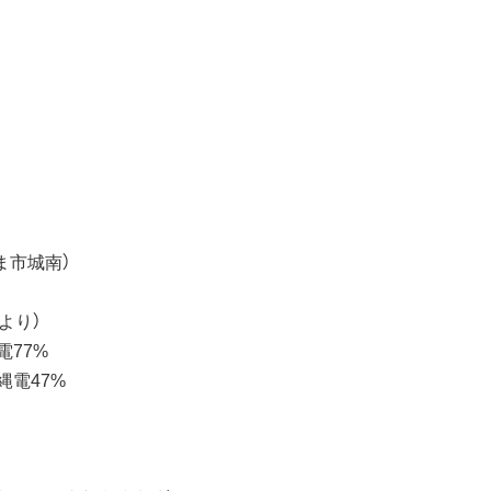
ま市城南）
)より）
電77%
縄電47%