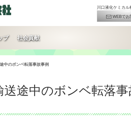
川口液化ケミカル株
WEBでお
ップ
社会貢献
輸送途中のボンベ転落事故事例
ス輸送途中のボンベ転落事