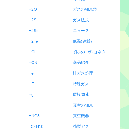
H2O
ガスの知恵袋
H2S
ガス法規
H2Se
ニュース
H2Te
低温(連載)
HCl
初歩の「ガス」ネタ
HCN
商品紹介
He
排ガス処理
HF
特殊ガス
Hg
環境関連
HI
真空の知恵
HNO3
真空機器
i-C4H10
精製ガス