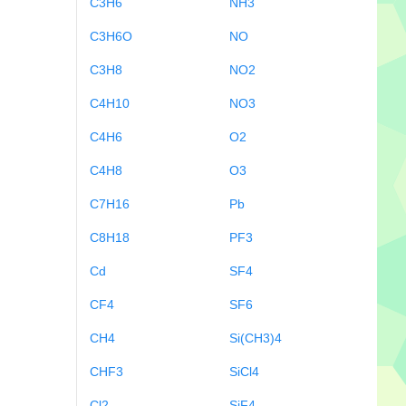
C3H6
NH3
C3H6O
NO
C3H8
NO2
C4H10
NO3
C4H6
O2
C4H8
O3
C7H16
Pb
C8H18
PF3
Cd
SF4
CF4
SF6
CH4
Si(CH3)4
CHF3
SiCl4
Cl2
SiF4