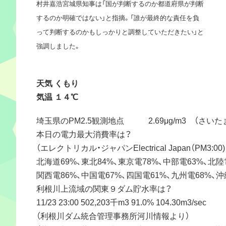
村井嘉浩宮城県知事は「国が判断するのか都道府県が判断
するのか明確ではない」と指摘。「誰が最終的な責任を負
って判断するのかもしっかりと調整していただきたい」と
強調しました。
天気 くもり
気温 １４℃
埼玉県のPM2.5観測地点 2.69μg/m3 （さいた
本日の電力最大消費率は？
（エレクトリカル・ジャパンElectrical Japan（PM3:00
北海道69%、東北84%、東京電78%、中部電63%、北陸
関西電86%、中国電67%、四国電61%、九州電68%、沖
利根川上流域の関東９ダム貯水率は？
11/23 23:00 502,203千m3 91.0% 104.30m3/sec
（利根川ダム統合管理事務所河川情報より）