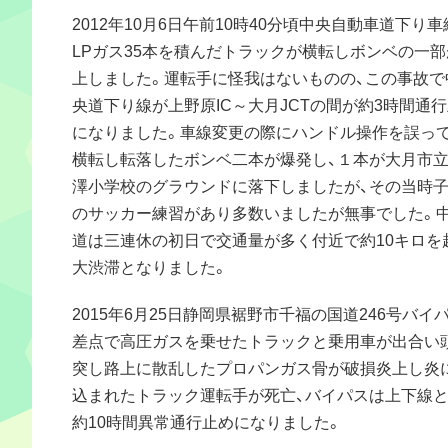
2012年10月6日午前10時40分頃中央自動車道下り
LPガス35本を積んだトラックが横転しボンベの一部
上しました。運転手に怪我はないものの、この事故で
央道下り線が上野原IC～大月JCTの間が約3時間通
になりました。車線変更の際にハンドル操作を誤って
横転し転落したボンベ二本が爆発し、１本が大月市
澤小学校のグラウンドに落下しましたが、その当時
のサッカー練習があり多数いましたが無事でした。
道は三連休の初日で交通量が多く付近で約10キロを
大渋滞となりました。
2015年6月25日静岡県裾野市千福の国道246号バイ
差点で高圧ガスを乗せたトラックと乗用車が出合い
突し路上に散乱したプロパンガス骨が破損炎上し炎
込まれたトラック運転手が死亡、バイパスは上下線
約10時間異常通行止めになりました。