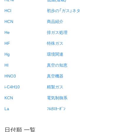
HCl
初歩の「ガス」ネタ
HCN
商品紹介
He
排ガス処理
HF
特殊ガス
Hg
環境関連
HI
真空の知恵
HNO3
真空機器
i-C4H10
精製ガス
KCN
電気制御系
La
ﾌﾙｵﾛｶｰﾎﾞﾝ
日付順 一覧