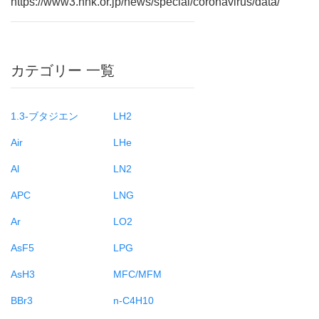
https://www3.nhk.or.jp/news/special/coronavirus/data/
カテゴリー 一覧
1.3-ブタジエン
LH2
Air
LHe
Al
LN2
APC
LNG
Ar
LO2
AsF5
LPG
AsH3
MFC/MFM
BBr3
n-C4H10