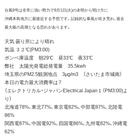
台風9号は非常に強い勢力で9月1日(火)の未明から明け方に
沖縄本島地方に最接近する予想です。記録的な暴風が吹き荒れ、過去
最大級の高潮となる恐れがあります。
天気 曇り所により晴れ
気温 ３２℃(PM3:00)
ボンベ庫温度 朝29℃ 昼33℃ 夜33℃
弊社 太陽光発電総発電量 35.5kwh
埼玉県のPM2.5観測地点 3μg/m3 （さいたま市城南）
本日の電力最大消費率は？
（エレクトリカル・ジャパンElectrical Japan１（PM3:00)よ
り）
北海道78%、東北77%、東京電82%、中部電87%、北陸電
86%
関西電87%、中国電92%、四国電86%、九州電82%、沖縄電
62%