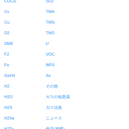
COCl2
SO2
Cs
TMA
Cu
TMG
D2
TMS
DME
U
F2
VOC
Fe
WF6
GeH4
Xe
H2
その他
H2O
ガスの知恵袋
H2S
ガス法規
H2Se
ニュース
H2Te
低温(連載)