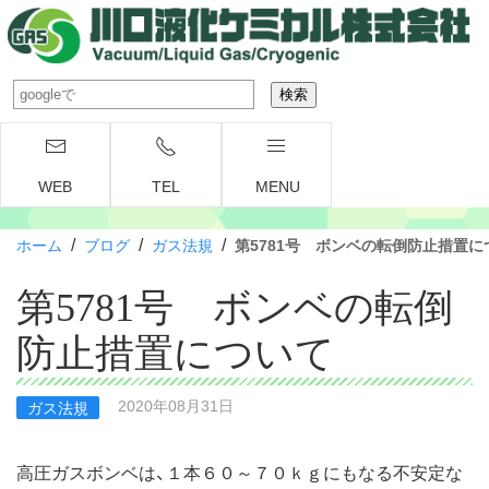
WEB
TEL
MENU
/
/
/
ホーム
ブログ
ガス法規
第5781号 ボンベの転倒防止措置に
第5781号 ボンベの転倒
防止措置について
2020年08月31日
ガス法規
高圧ガスボンベは、１本６０～７０ｋｇにもなる不安定な