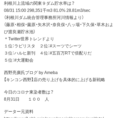
利根川上流域の関東９ダム貯水率は？
08/31 15:00 298,351千m3 81.0% 28.81m3/sec
（利根川ダム統合管理事務所河川情報より）
（藤原・相俣・薗原・矢木沢・奈良俣・八ッ場・下久保・草木およ
び渡良瀬貯水池）
＊Twitter世界トレンドより
１位：ラビリスタ ２位：#スーツでシーツ
３位：ハルヒ新刊 ４位：#五百万RTで倍配りだ
５位：#大運動会
西野亮廣氏ブログ by Ameba
【キンコン西野】店の売り上げを具体的に上げる新戦略
今日のコロナ東染者数は？
8月31日 １００ 人
データー元資料