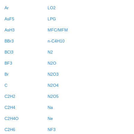
Ar
LO2
AsF5
LPG
AsH3
MFC/MFM
BBr3
n-C4H10
BCl3
N2
BF3
N2O
Br
N2O3
C
N2O4
C2H2
N2O5
C2H4
Na
C2H4O
Ne
C2H6
NF3