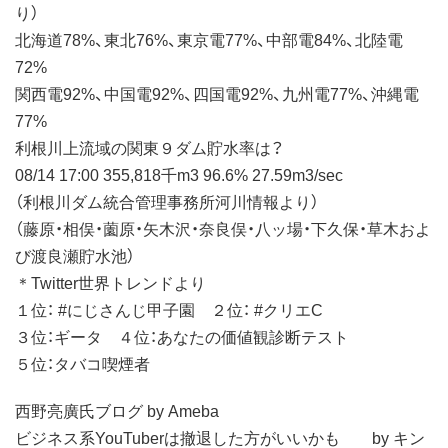
り）
北海道78%、東北76%、東京電77%、中部電84%、北陸電
72%
関西電92%、中国電92%、四国電92%、九州電77%、沖縄電
77%
利根川上流域の関東９ダム貯水率は？
08/14 17:00 355,818千m3 96.6% 27.59m3/sec
（利根川ダム統合管理事務所河川情報より）
（藤原・相俣・薗原・矢木沢・奈良俣・八ッ場・下久保・草木およ
び渡良瀬貯水池）
＊Twitter世界トレンドより
１位： #にじさんじ甲子園 ２位： #クリエC
３位：ギータ ４位：あなたの価値観診断テスト
５位：タバコ喫煙者
西野亮廣氏ブログ by Ameba
ビジネス系YouTuberは撤退した方がいいかも by キン