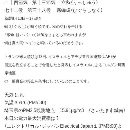
二十四節気 第十三節気 立秋（りっしゅう）
七十二候 第三十八候 寒蝉鳴（ひぐらしなく）
新暦8月13日～17日頃
蜩（ひぐらし）が鳴く頃です。秋の訪れを告げる
「寒蝉」は、つくつく法師をさすとも言われますが
蜩は夏の間中、ずっと鳴いているのだそうです。
トランプ米大統領は13日、イスラエルとアラブ首長国連邦（UAE）が
国交を樹立することで合意したと発表しイスラエルによるヨルダン川西
岸地区
の一部併合の停止を条件にしているとのことです。
天気 はれ
気温３６℃(PM5:30)
埼玉県のPM2.5観測地点 15.91μg/m3 （さいたま市城南）
本日の電力最大消費率は？
（エレクトリカル・ジャパンElectrical Japan１（PM3:00)よ