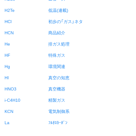
H2Te
低温(連載)
HCl
初歩の「ガス」ネタ
HCN
商品紹介
He
排ガス処理
HF
特殊ガス
Hg
環境関連
HI
真空の知恵
HNO3
真空機器
i-C4H10
精製ガス
KCN
電気制御系
La
ﾌﾙｵﾛｶｰﾎﾞﾝ