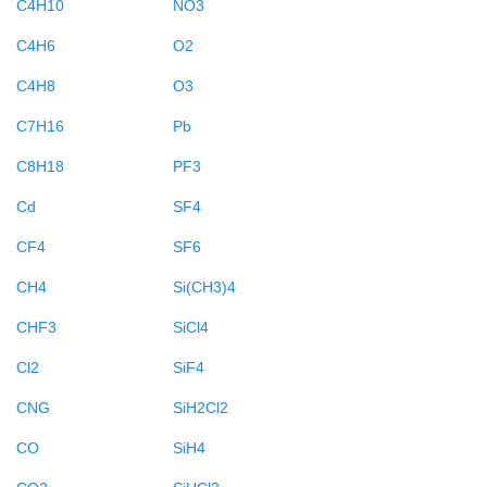
C4H10
NO3
C4H6
O2
C4H8
O3
C7H16
Pb
C8H18
PF3
Cd
SF4
CF4
SF6
CH4
Si(CH3)4
CHF3
SiCl4
Cl2
SiF4
CNG
SiH2Cl2
CO
SiH4
CO2
SiHCl3