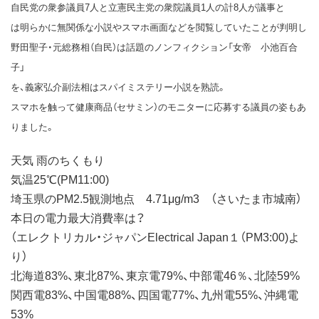
自民党の衆参議員7人と立憲民主党の衆院議員1人の計8人が議事と
は明らかに無関係な小説やスマホ画面などを閲覧していたことが判明し
野田聖子・元総務相（自民）は話題のノンフィクション「女帝 小池百合
子」
を、義家弘介副法相はスパイミステリー小説を熟読。
スマホを触って健康商品（セサミン）のモニターに応募する議員の姿もあ
りました。
天気 雨のちくもり
気温25℃(PM11:00)
埼玉県のPM2.5観測地点 4.71μg/m3 （さいたま市城南）
本日の電力最大消費率は？
（エレクトリカル・ジャパンElectrical Japan１（PM3:00)よ
り）
北海道83%、東北87%、東京電79%、中部電46％、北陸59%
関西電83%、中国電88%、四国電77%、九州電55%、沖縄電
53%