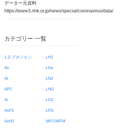
データー元資料
https://www3.nhk.or.jp/news/special/coronavirus/data/
カテゴリー 一覧
1.3-ブタジエン
LH2
Air
LHe
Al
LN2
APC
LNG
Ar
LO2
AsF5
LPG
AsH3
MFC/MFM