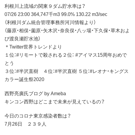
利根川上流域の関東９ダム貯水率は？
07/26 23:00 364,747千m3 99.0% 130.22 m3/sec
（利根川ダム統合管理事務所河川情報より）
（藤原・相俣・薗原・矢木沢・奈良俣・八ッ場・下久保・草木およ
び渡良瀬貯水池）
＊Twitter世界トレンドより
１位：#リモートで殺される２位： #アイマス15周年おめで
とう
３位：#半沢直樹 ４位：#半沢直樹 ５位：#レオナ・キングス
カラー誕生祭2020
西野亮廣氏ブログ by Ameba
キンコン西野はどこまで未来が見えているの？
今日のコロナ東京感染者数は？
7月26日 ２３９人