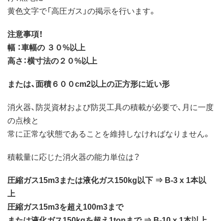
黄色文字で「高圧ガス」の掲示を行います。
注意事項！
幅 ：車幅の ３０%以上
高さ：横寸法の２０%以上
または、面積６００cm2以上の正方形に近い形
消火器、防災資材および防災工具の積載が必要で、月に一度
の点検と
常に正常な状態であることを維持しなければなりません。
積載量に応じた消火器の能力単位は？
圧縮ガス15m3または液化ガス150kg以下 ⇒ B-3 x 1本以
上
圧縮ガス15m3を超え100m3まで
または液化ガス150kgを超え1tonまで ⇒ B-10 x 1本以上