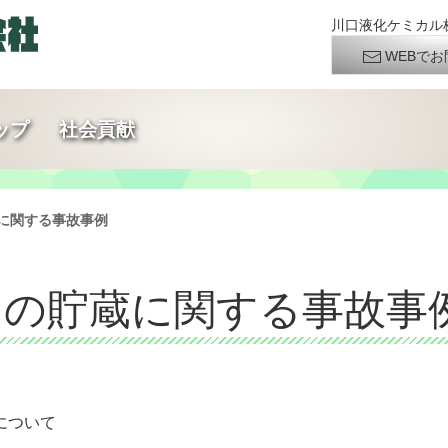
川口液化ケミカル株
WEBでお
ップ
社会貢献
蔵に関する事故事例
ガスの貯蔵に関する事故事
について