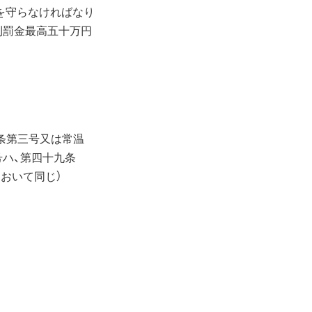
を守らなければなり
則罰金最高五十万円
条第三号又は常温
ハ、第四十九条
おいて同じ）