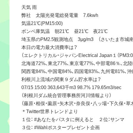
天気 雨
弊社 太陽光発電総発電量 7.6kwh
気温21℃(PM15:00)
ボンベ庫気温 朝21℃ 昼21℃ 夜21℃
埼玉県のPM2.5観測地点 3μg/m3 （さいたま市城南
本日の電力最大消費率は？
（エレクトリカル・ジャパンElectrical Japan１（PM3:
北海道72%、東北77%、東京電77%、中部電86％、北陸
関西電84%、中国電84%、四国電83%、九州電81%、沖
利根川上流域の関東９ダム貯水率は？
07/15 15:00 363,643千m3 98.7% 179.65m3/sec
（利根川ダム統合管理事務所河川情報より）
（藤原・相俣・薗原・矢木沢・奈良俣・八ッ場・下久保・
＊Twitter世界トレンドより
１位： #あなたをパスタに例えると ２位：サンマ
３位： #Wahlポスタープレゼント企画