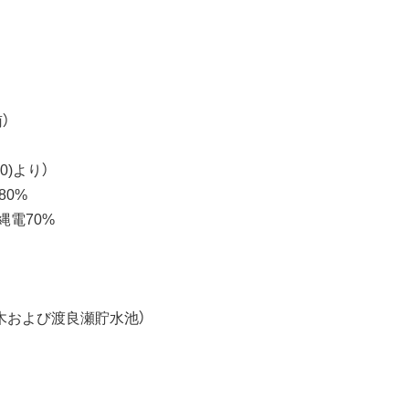
）
00)より）
80%
縄電70%
草木および渡良瀬貯水池）