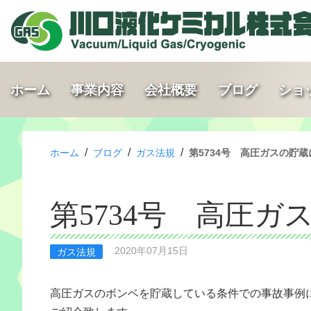
ホーム
事業内容
会社概要
ブログ
ショ
/
/
/
ホーム
ブログ
ガス法規
第5734号 高圧ガスの貯
第5734号 高圧
2020年07月15日
ガス法規
高圧ガスのボンベを貯蔵している条件での事故事例
ご紹介致します。