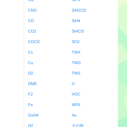
CNG
SiH2Cl2
CO
SiH4
CO2
SiHCl3
COCl2
SO2
Cs
TMA
Cu
TMG
D2
TMS
DME
U
F2
VOC
Fe
WF6
GeH4
Xe
H2
その他