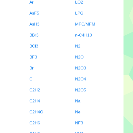
Ar
LO2
AsF5
LPG
AsH3
MFC/MFM
BBr3
n-C4H10
BCl3
N2
BF3
N2O
Br
N2O3
C
N2O4
C2H2
N2O5
C2H4
Na
C2H4O
Ne
C2H6
NF3