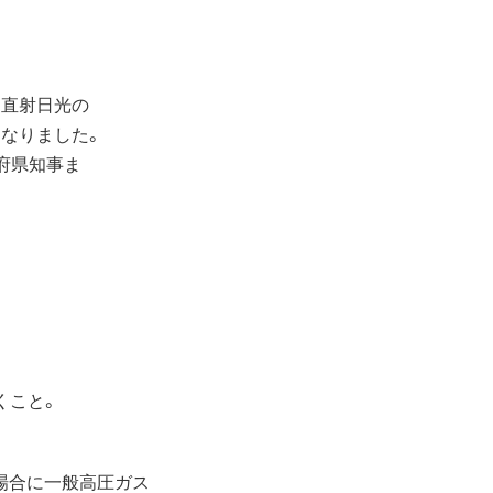
、直射日光の
なりました。
府県知事ま
くこと。
場合に一般高圧ガス