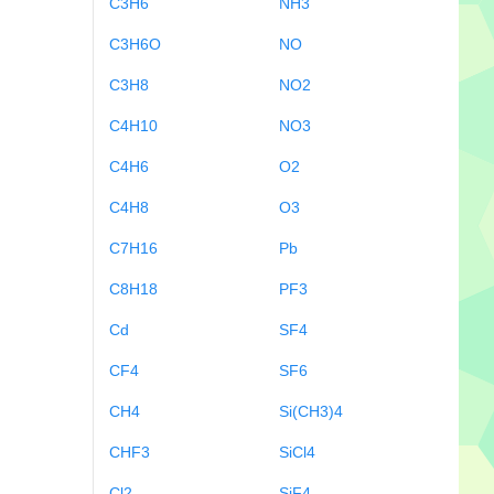
C3H6
NH3
C3H6O
NO
C3H8
NO2
C4H10
NO3
C4H6
O2
C4H8
O3
C7H16
Pb
C8H18
PF3
Cd
SF4
CF4
SF6
CH4
Si(CH3)4
CHF3
SiCl4
Cl2
SiF4