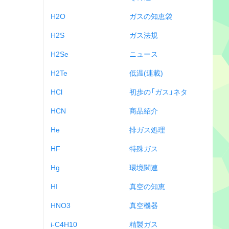
H2O
ガスの知恵袋
H2S
ガス法規
H2Se
ニュース
H2Te
低温(連載)
HCl
初歩の「ガス」ネタ
HCN
商品紹介
He
排ガス処理
HF
特殊ガス
Hg
環境関連
HI
真空の知恵
HNO3
真空機器
i-C4H10
精製ガス